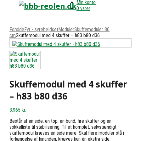
Min konto
0 varer
Forside
Fyr - syrebejdset
Moduler
Skuffemoduler 80
cm
Skuffemodul med 4 skuffer – h83 b80 d36
Skuffemodul med 4 skuffer
– h83 b80 d36
3.965
kr.
Består af en side, en top, en bund, fire skuffer og en
sokkelliste til stabilisering. Til et komplet, selvstændigt
skuffemodul kræves en side mere. Skal flere moduler stå i
forlængelse af hinanden, kræves kun én ekstra side.