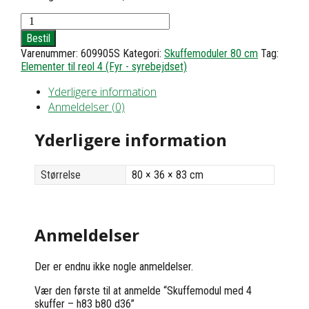
Skuffemodul
med
Bestil
4
Varenummer:
609905S
Kategori:
Skuffemoduler 80 cm
Tag:
skuffer
Elementer til reol 4 (Fyr - syrebejdset)
-
h83
Yderligere information
b80
d36
Anmeldelser (0)
antal
Yderligere information
Størrelse
80 × 36 × 83 cm
Anmeldelser
Der er endnu ikke nogle anmeldelser.
Vær den første til at anmelde “Skuffemodul med 4
skuffer – h83 b80 d36”