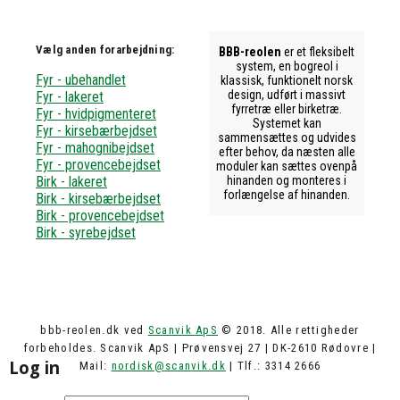
Vælg anden forarbejdning:
BBB-reolen
er et fleksibelt
system, en bogreol i
Fyr - ubehandlet
klassisk, funktionelt norsk
design, udført i massivt
Fyr - lakeret
fyrretræ eller birketræ.
Fyr - hvidpigmenteret
Systemet kan
Fyr - kirsebærbejdset
sammensættes og udvides
Fyr - mahognibejdset
efter behov, da næsten alle
Fyr - provencebejdset
moduler kan sættes ovenpå
Birk - lakeret
hinanden og monteres i
forlængelse af hinanden.
Birk - kirsebærbejdset
Birk - provencebejdset
Birk - syrebejdset
bbb-reolen.dk ved
Scanvik ApS
© 2018. Alle rettigheder
forbeholdes. Scanvik ApS | Prøvensvej 27 | DK-2610 Rødovre |
Log in
Mail:
nordisk@scanvik.dk
| Tlf.: 3314 2666