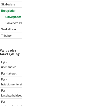
Skabsdøre
Bordplader
Skriveplader
Skrivebordsplader
Sokkellister
Tilbehør
Vælg anden
forarbejdning:
Fyr -
ubehandlet
Fyr - lakeret
Fyr -
hvidpigmenteret
Fyr -
kirsebærbejdset
Fyr -