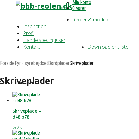
Min konto
0 varer
Reoler & moduler
Inspiration
Profil
Handelsbetingelser
Kontakt
Download prisliste
Forside
Fyr - syrebejdset
Bordplader
Skriveplader
Skriveplader
Viser 2 resultater
Skriveplade –
d48 b78
680
kr.