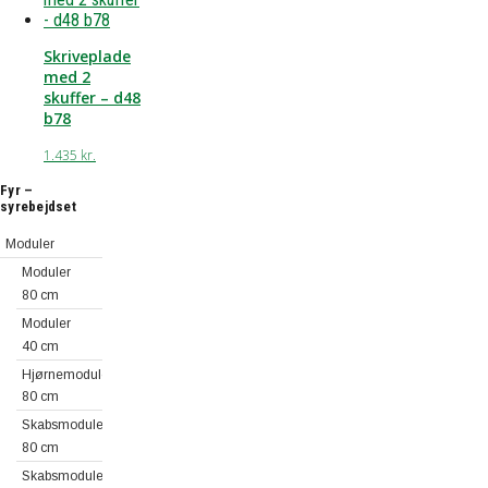
Skriveplade
med 2
skuffer – d48
b78
1.435
kr.
Fyr –
syrebejdset
Moduler
Moduler
80 cm
Moduler
40 cm
Hjørnemoduler
80 cm
Skabsmoduler
80 cm
Skabsmoduler