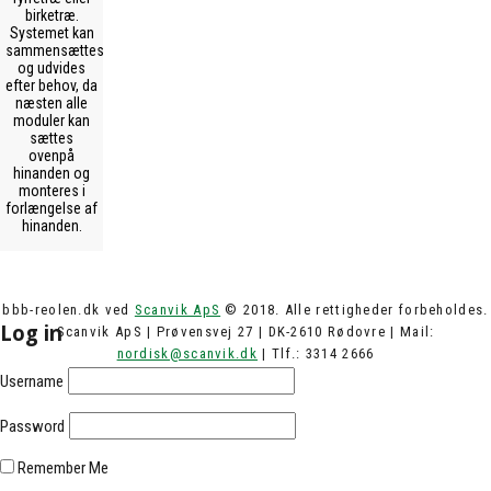
birketræ.
Systemet kan
sammensættes
og udvides
efter behov, da
næsten alle
moduler kan
sættes
ovenpå
hinanden og
monteres i
forlængelse af
hinanden.
bbb-reolen.dk ved
Scanvik ApS
© 2018. Alle rettigheder forbeholdes.
Log in
Scanvik ApS | Prøvensvej 27 | DK-2610 Rødovre | Mail:
nordisk@scanvik.dk
| Tlf.: 3314 2666
Username
Password
Remember Me