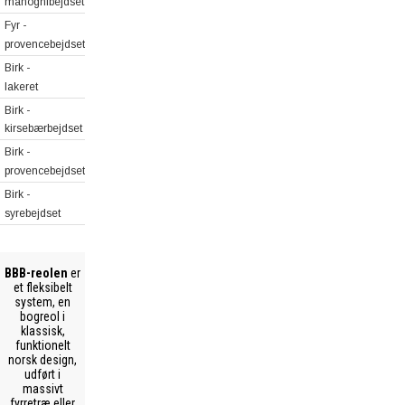
mahognibejdset
Fyr -
provencebejdset
Birk -
lakeret
Birk -
kirsebærbejdset
Birk -
provencebejdset
Birk -
syrebejdset
BBB-reolen
er
et fleksibelt
system, en
bogreol i
klassisk,
funktionelt
norsk design,
udført i
massivt
fyrretræ eller