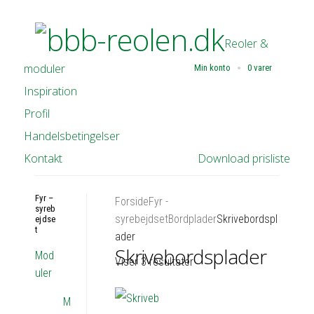
Reoler &
moduler
Min konto
0 varer
Inspiration
Profil
Handelsbetingelser
Kontakt
Download prisliste
Fyr –
Forside
Fyr -
syreb
syrebejdset
Bordplader
Skrivebordspl
ejdse
t
ader
Skrivebordsplader
Mod
Viser 3 resultater
uler
M