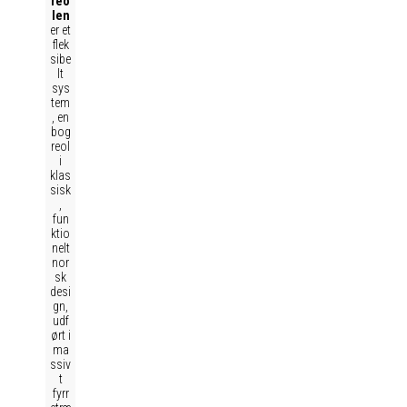
reo
len
er et
flek
sibe
lt
sys
tem
, en
bog
reol
i
klas
sisk
,
fun
ktio
nelt
nor
sk
desi
gn,
udf
ørt i
ma
ssiv
t
fyrr