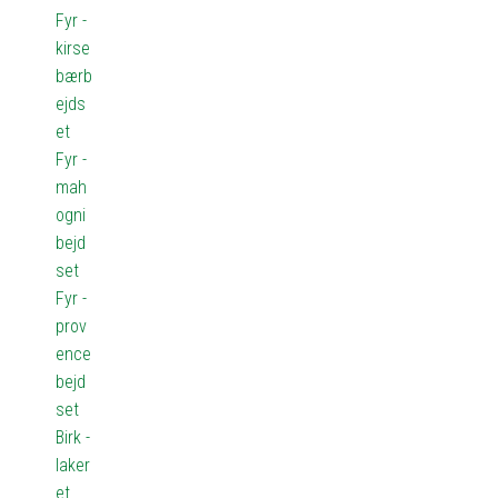
Fyr -
kirse
bærb
ejds
et
Fyr -
mah
ogni
bejd
set
Fyr -
prov
ence
bejd
set
Birk -
laker
et