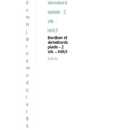
0
c
m
H
j
Bordben til
ø
skrivebords
r
plade – 2
stk. – h69,5
n
545
kr.
e
m
o
d
u
l
e
r
8
0