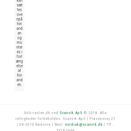
kan
sæt
tes
ove
npå
hin
and
en
og
mo
nter
es i
forl
æng
else
af
hin
and
en.
bbb-reolen.dk ved
Scanvik ApS
© 2018. Alle
rettigheder forbeholdes. Scanvik ApS | Prøvensvej 27
Log in
| DK-2610 Rødovre | Mail:
nordisk@scanvik.dk
| Tlf.:
3314 2666