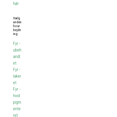
hør
Vælg
anden
forar
bejdn
ing:
Fyr -
ubeh
andl
et
Fyr -
laker
et
Fyr -
hvid
pigm
ente
ret