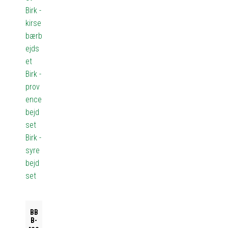
Birk -
kirse
bærb
ejds
et
Birk -
prov
ence
bejd
set
Birk -
syre
bejd
set
BB
B-