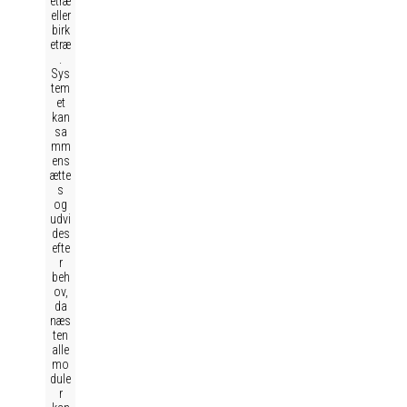
etræ
eller
birk
etræ
.
Sys
tem
et
kan
sa
mm
ens
ætte
s
og
udvi
des
efte
r
beh
ov,
da
næs
ten
alle
mo
dule
r