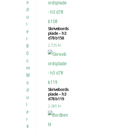
o
d
u
l
Skrivebords
e
plade – h3
d78 b158
r
2.725
kr.
8
0
c
m
M
o
Skrivebords
d
plade – h3
u
d78 b119
l
2.285
kr.
e
r
4