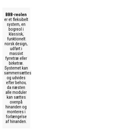
BBB-reolen
er et fleksibelt
system, en
bogreol i
klassisk,
funktionelt
norsk design,
udført i
massivt
fyrretræ eller
birketræ.
Systemet kan
sammensættes
og udvides
efter behov,
da næsten
alle moduler
kan sættes
ovenpå
hinanden og
monteres i
forlængelse
af hinanden.