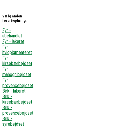
Vælg anden
forarbejdning:
Fyr -
ubehandlet
Fyr - lakeret
Fyr -
hvidpigmenteret
Fyr -
kirsebærbejdset
Fyr -
mahognibejdset
Fyr -
provencebejdset
Birk - lakeret
Birk -
kirsebærbejdset
Birk -
provencebejdset
Birk -
syrebejdset