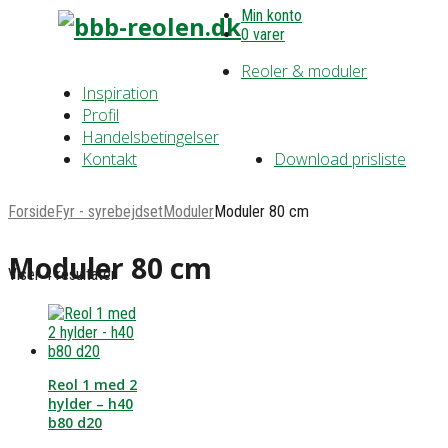
Min konto
0 varer
Reoler & moduler
Inspiration
Profil
Handelsbetingelser
Kontakt
Download prisliste
Forside
Fyr - syrebejdset
Moduler
Moduler 80 cm
Moduler 80 cm
Viser 4 resultater
Reol 1 med 2
hylder – h40
b80 d20