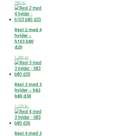
780
kr.
Reol 2 med 4
hylder –
h103 b80
d20
1.285
kr.
Reol 3 med 3
hylder – h83
b80 d30
1.330
kr.
Reol 4 med 3