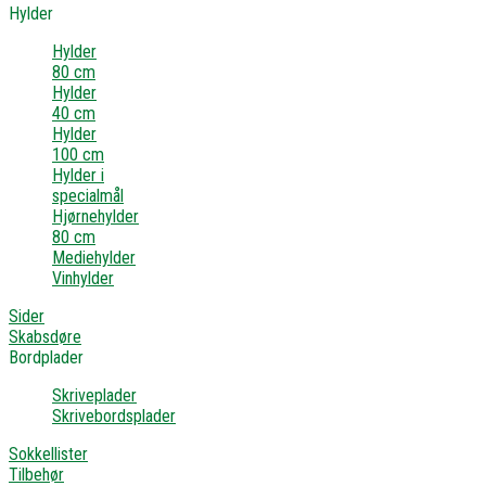
Hylder
Hylder
80 cm
Hylder
40 cm
Hylder
100 cm
Hylder i
specialmål
Hjørnehylder
80 cm
Mediehylder
Vinhylder
Sider
Skabsdøre
Bordplader
Skriveplader
Skrivebordsplader
Sokkellister
Tilbehør