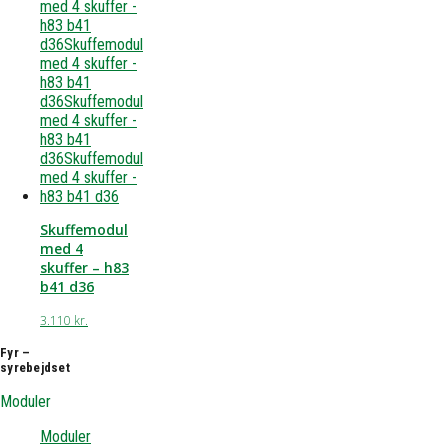
Skuffemodul
med 4
skuffer – h83
b41 d36
3.110
kr.
Fyr –
syrebejdset
Moduler
Moduler