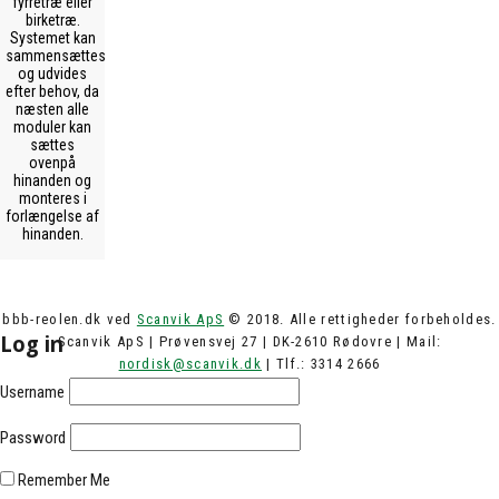
fyrretræ eller
birketræ.
Systemet kan
sammensættes
og udvides
efter behov, da
næsten alle
moduler kan
sættes
ovenpå
hinanden og
monteres i
forlængelse af
hinanden.
bbb-reolen.dk ved
Scanvik ApS
© 2018. Alle rettigheder forbeholdes.
Log in
Scanvik ApS | Prøvensvej 27 | DK-2610 Rødovre | Mail:
nordisk@scanvik.dk
| Tlf.: 3314 2666
Username
Password
Remember Me