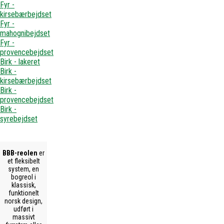
Fyr -
kirsebærbejdset
Fyr -
mahognibejdset
Fyr -
provencebejdset
Birk - lakeret
Birk -
kirsebærbejdset
Birk -
provencebejdset
Birk -
syrebejdset
BBB-reolen
er
et fleksibelt
system, en
bogreol i
klassisk,
funktionelt
norsk design,
udført i
massivt