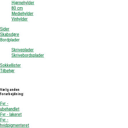
Hjørnehylder
80 cm
Mediehylder
Vinhylder
Sider
Skabsdøre
Bordplader
Skriveplader
Skrivebordsplader
Sokkellister
Tilbehør
Vælg anden
forarbejdning:
Fyr -
ubehandlet
Fyr - lakeret
Fyr -
hvidpigmenteret