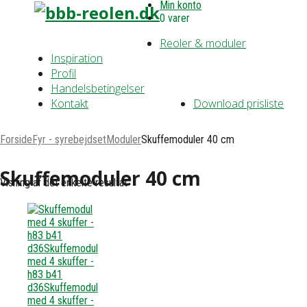
Min konto
0 varer
Reoler & moduler
Inspiration
Profil
Handelsbetingelser
Kontakt
Download prisliste
Forside
Fyr - syrebejdset
Moduler
Skuffemoduler 40 cm
Skuffemoduler 40 cm
Visning af det enkelte resultat