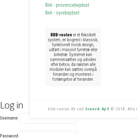
Birk - provencebejdset
Birk - syrebejdset
BBB-reolen
er et fleksibelt
system, en bogreol i klassisk,
funktionelt norsk design,
udført i massivt fyrretræ eller
birketræ. Systemet kan
sammensættes og udvides
efter behov, da næsten alle
moduler kan sættes ovenpå
hinanden og monteres i
forlængelse af hinanden.
Log in
bbb-reolen.dk ved
Scanvik ApS
© 2018. Alle r
Username
Password