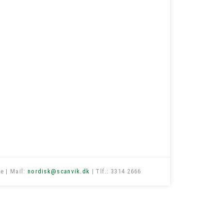
e | Mail:
nordisk@scanvik.dk
| Tlf.: 3314 2666