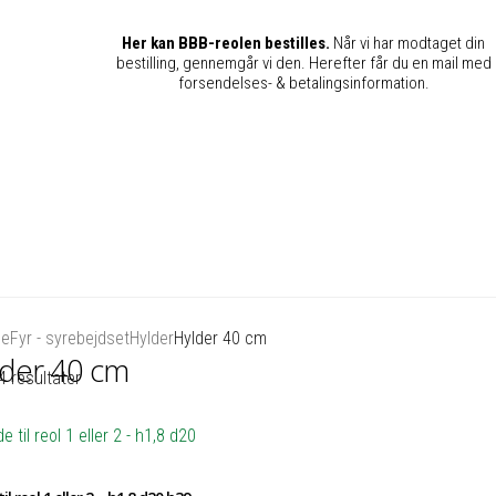
Her kan BBB-reolen bestilles.
Når vi har modtaget din
bestilling, gennemgår vi den. Herefter får du en mail med
forsendelses- & betalingsinformation.
de
Fyr - syrebejdset
Hylder
Hylder 40 cm
der 40 cm
4 resultater