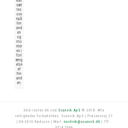
kan
sæt
tes
ove
npå
hin
and
en
og
mo
nter
es i
forl
æng
else
af
hin
and
en.
bbb-reolen.dk ved
Scanvik ApS
© 2018. Alle
rettigheder forbeholdes. Scanvik ApS | Prøvensvej 27
Log in
| DK-2610 Rødovre | Mail:
nordisk@scanvik.dk
| Tlf.:
3314 2666