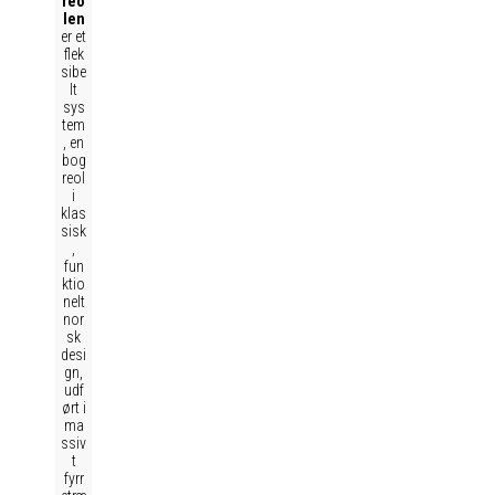
reo
len
er et
flek
sibe
lt
sys
tem
, en
bog
reol
i
klas
sisk
,
fun
ktio
nelt
nor
sk
desi
gn,
udf
ørt i
ma
ssiv
t
fyrr