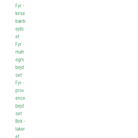
Fyr -
kirse
bærb
ejds
et
Fyr -
mah
ogni
bejd
set
Fyr -
prov
ence
bejd
set
Birk -
laker
et