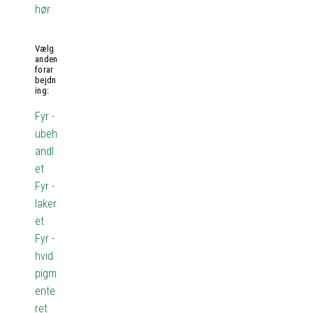
hør
Vælg
anden
forar
bejdn
ing:
Fyr -
ubeh
andl
et
Fyr -
laker
et
Fyr -
hvid
pigm
ente
ret