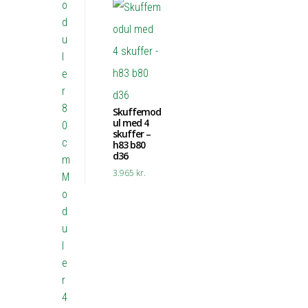
o
d
u
l
e
r
8
Skuffemod
ul med 4
0
skuffer –
c
h83 b80
d36
m
3.965
kr.
M
o
d
u
l
e
r
4