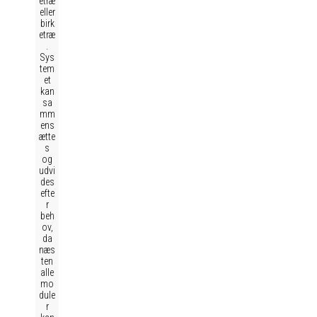
etræ
eller
birk
etræ
.
Sys
tem
et
kan
sa
mm
ens
ætte
s
og
udvi
des
efte
r
beh
ov,
da
næs
ten
alle
mo
dule
r