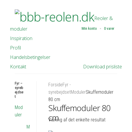
Reoler &
moduler
Min konto
0 varer
Inspiration
Profil
Handelsbetingelser
Kontakt
Download prisliste
Fyr –
Forside
Fyr -
syreb
syrebejdset
Moduler
Skuffemoduler
ejdse
t
80 cm
Skuffemoduler 80
Mod
uler
cm
Visning af det enkelte resultat
M