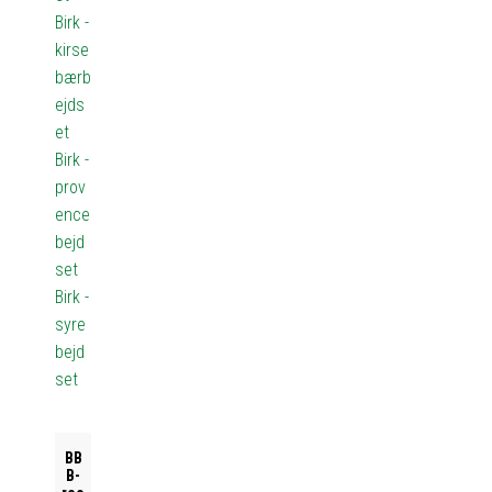
Birk -
kirse
bærb
ejds
et
Birk -
prov
ence
bejd
set
Birk -
syre
bejd
set
BB
B-