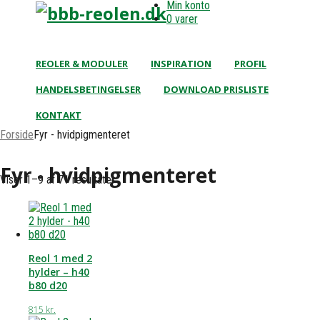
Min konto
0 varer
REOLER & MODULER
INSPIRATION
PROFIL
HANDELSBETINGELSER
DOWNLOAD PRISLISTE
KONTAKT
Forside
Fyr - hvidpigmenteret
Fyr - hvidpigmenteret
Viser 1–9 af 71 resultater
Reol 1 med 2
hylder – h40
b80 d20
815
kr.