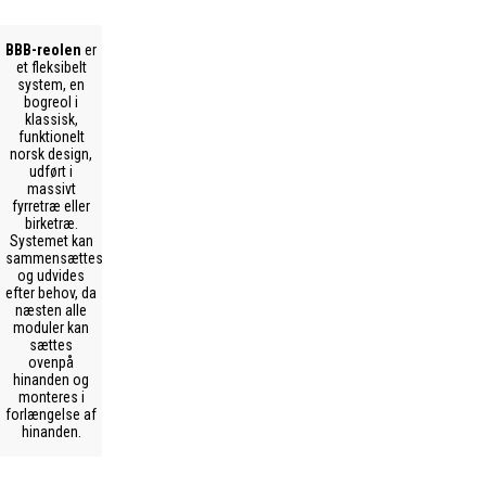
BBB-reolen
er
et fleksibelt
system, en
bogreol i
klassisk,
funktionelt
norsk design,
udført i
massivt
fyrretræ eller
birketræ.
Systemet kan
sammensættes
og udvides
efter behov, da
næsten alle
moduler kan
sættes
ovenpå
hinanden og
monteres i
forlængelse af
hinanden.