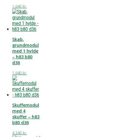
1.640
kr.
Skab,
grundmodul
med 1 hylde
– h83 b80
d36
1.640
kr.
Skuffemodul
med 4
skuffer – h83
b80 d36
4.340
kr.