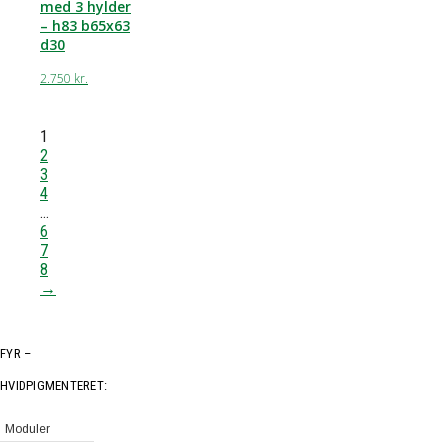
med 3 hylder
– h83 b65x63
d30
2.750
kr.
1
2
3
4
…
6
7
8
→
FYR –
HVIDPIGMENTERET:
Moduler