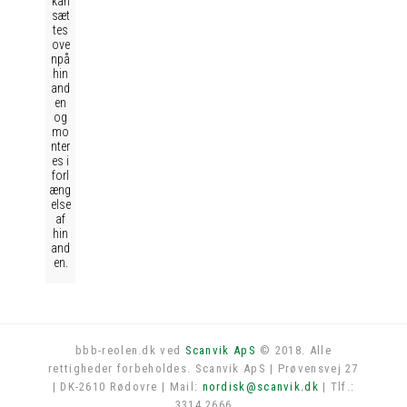
kan
sæt
tes
ove
npå
hin
and
en
og
mo
nter
es i
forl
æng
else
af
hin
and
en.
bbb-reolen.dk ved
Scanvik ApS
© 2018. Alle
rettigheder forbeholdes. Scanvik ApS | Prøvensvej 27
Log in
| DK-2610 Rødovre | Mail:
nordisk@scanvik.dk
| Tlf.:
3314 2666