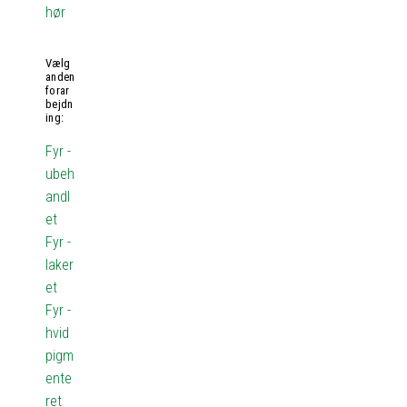
hør
Vælg
anden
forar
bejdn
ing:
Fyr -
ubeh
andl
et
Fyr -
laker
et
Fyr -
hvid
pigm
ente
ret