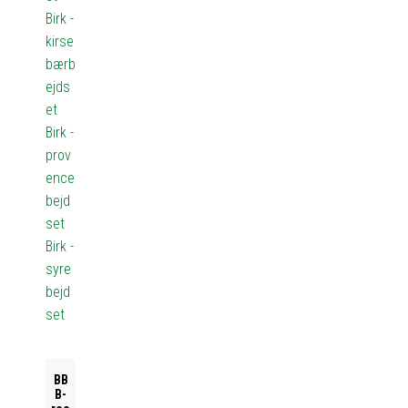
Birk -
kirse
bærb
ejds
et
Birk -
prov
ence
bejd
set
Birk -
syre
bejd
set
BB
B-