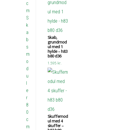
c
m
S
k
a
Skab,
b
grundmod
ul med 1
s
hylde – h83
m
b80 d36
o
1.595
kr.
d
u
l
e
r
8
0
Skuffemod
c
ul med 4
skuffer –
m