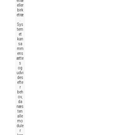
etræ
eller
birk
etræ
.
Sys
tem
et
kan
sa
mm
ens
ætte
s
og
udvi
des
efte
r
beh
ov,
da
næs
ten
alle
mo
dule
r