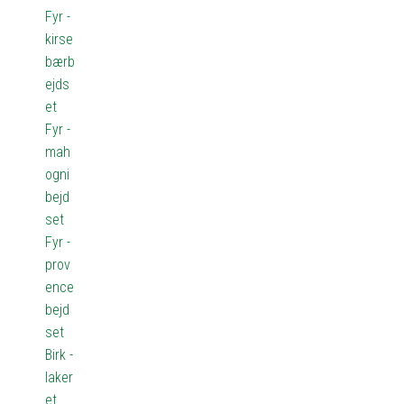
Fyr -
kirse
bærb
ejds
et
Fyr -
mah
ogni
bejd
set
Fyr -
prov
ence
bejd
set
Birk -
laker
et