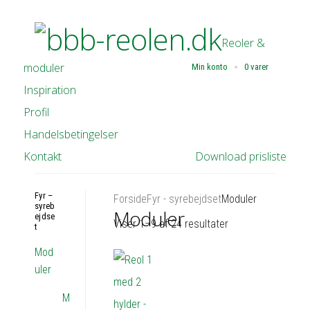
Reoler &
moduler
Min konto
0 varer
Inspiration
Profil
Handelsbetingelser
Kontakt
Download prisliste
Fyr –
Forside
Fyr - syrebejdset
Moduler
syreb
Moduler
ejdse
Viser 1–9 af 24 resultater
t
Mod
uler
M