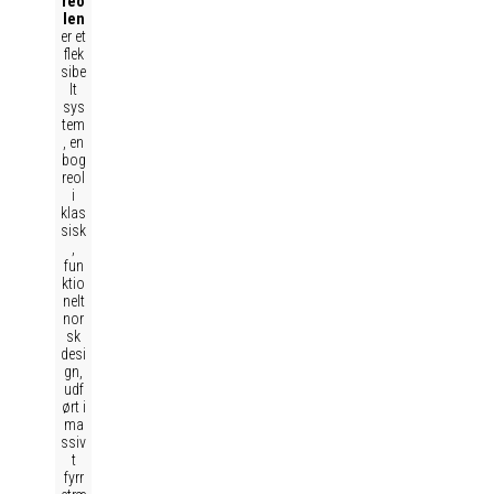
reo
len
er et
flek
sibe
lt
sys
tem
, en
bog
reol
i
klas
sisk
,
fun
ktio
nelt
nor
sk
desi
gn,
udf
ørt i
ma
ssiv
t
fyrr