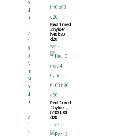
o
d
u
Reol 1 med
l
2 hylder –
e
h40 b80
d20
r
780
kr.
8
0
c
m
M
o
d
u
Reol 2 med
4 hylder –
l
h103 b80
e
d20
r
1.285
kr.
4