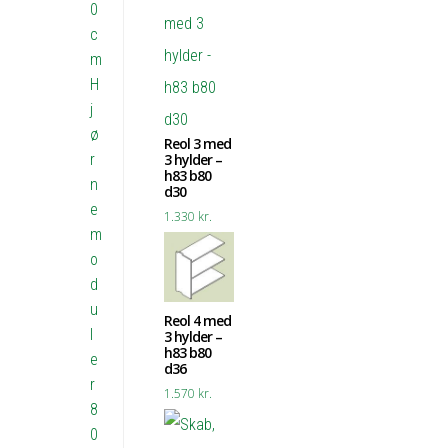
0
c
m
H
j
ø
Reol 3 med
r
3 hylder –
h83 b80
n
d30
e
1.330
kr.
m
o
d
u
Reol 4 med
l
3 hylder –
h83 b80
e
d36
r
1.570
kr.
8
0