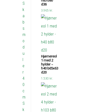
h83 b80
S
d36
k
3.965
kr.
a
b
s
m
o
d
u
Hjørnereol
l
1 med 2
hylder –
e
h40 b65x63
r
d20
4
1.530
kr.
0
c
m
S
k