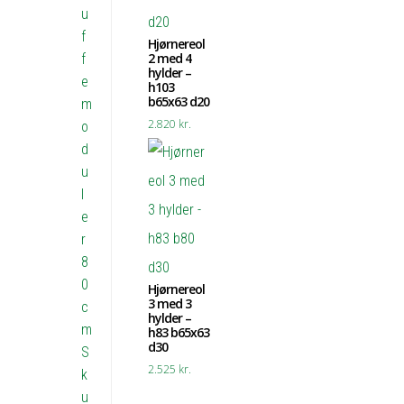
u
f
Hjørnereol
2 med 4
f
hylder –
e
h103
b65x63 d20
m
2.820
kr.
o
d
u
l
e
r
8
0
Hjørnereol
3 med 3
c
hylder –
m
h83 b65x63
d30
S
2.525
kr.
k
u