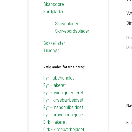
Skabsdøre
Bordplader
Væ
Din
Skriveplader
Skrivebordsplader
Di
Sokkellister
Din
Tilbehør
Vælg anden forarbejdning:
Fyr - ubehandlet
Fyr - lakeret
Fyr - hvidpigmenteret
Fyr - kirsebærbejdset
Na
Fyr - mahognibejdset
Fyr - provencebejdset
Birk - lakeret
Em
Birk - kirsebærbejdset