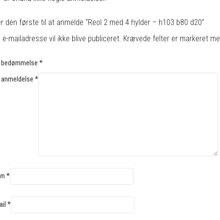
r den første til at anmelde “Reol 2 med 4 hylder – h103 b80 d20”
 e-mailadresse vil ikke blive publiceret.
Krævede felter er markeret m
n bedømmelse
*
 anmeldelse
*
vn
*
ail
*