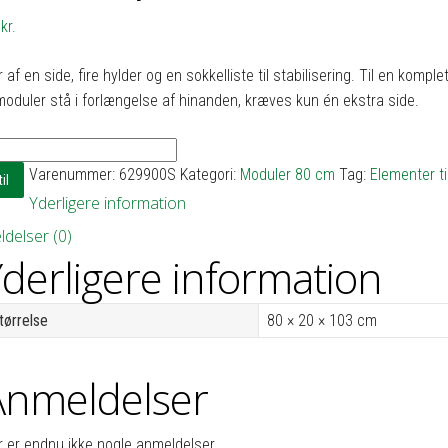
5
kr.
 af en side, fire hylder og en sokkelliste til stabilisering. Til en komp
moduler stå i forlængelse af hinanden, kræves kun én ekstra side.
Varenummer:
629900S
Kategori:
Moduler 80 cm
Tag:
Elementer ti
il
Yderligere information
delser (0)
derligere information
tørrelse
80 × 20 × 103 cm
Anmeldelser
r er endnu ikke nogle anmeldelser.