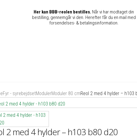
Her kan BBB-reolen bestilles.
Når vi har modtaget din
bestilling, gennemgår vi den. Herefter får du en mail med
forsendelses- & betalingsinformation.
de
Fyr - syrebejdset
Moduler
Moduler 80 cm
Reol 2 med 4 hylder – h103 
l 2 med 4 hylder – h103 b80 d20