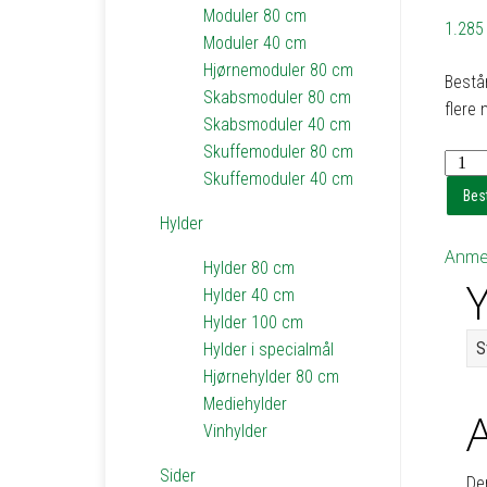
Moduler 80 cm
1.28
Moduler 40 cm
Hjørnemoduler 80 cm
Består
Skabsmoduler 80 cm
flere 
Skabsmoduler 40 cm
Skuffemoduler 80 cm
Reol
Skuffemoduler 40 cm
2
Best
med
Hylder
4
Anmel
hylder
Hylder 80 cm
Y
-
Hylder 40 cm
h103
Hylder 100 cm
b80
S
Hylder i specialmål
d20
Hjørnehylder 80 cm
antal
Mediehylder
Vinhylder
Sider
De