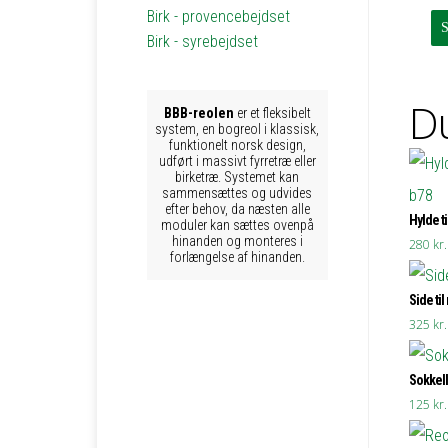
Birk - provencebejdset
Birk - syrebejdset
Du
BBB-reolen
er et fleksibelt
system, en bogreol i klassisk,
funktionelt norsk design,
udført i massivt fyrretræ eller
birketræ. Systemet kan
sammensættes og udvides
efter behov, da næsten alle
Hylde ti
moduler kan sættes ovenpå
hinanden og monteres i
280
kr.
forlængelse af hinanden.
Side til
325
kr.
Sokkell
125
kr.