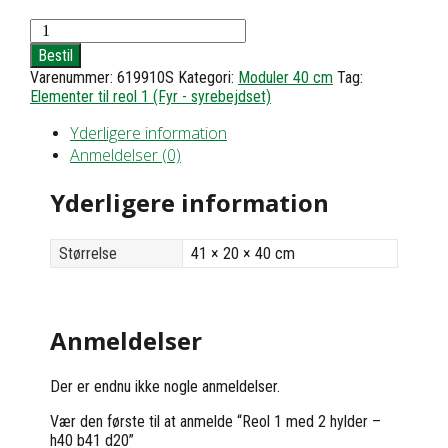
Reol
1
Bestil
med
Varenummer:
619910S
Kategori:
Moduler 40 cm
Tag:
2
Elementer til reol 1 (Fyr - syrebejdset)
hylder
-
Yderligere information
h40
b41
Anmeldelser (0)
d20
antal
Yderligere information
Størrelse
41 × 20 × 40 cm
Anmeldelser
Der er endnu ikke nogle anmeldelser.
Vær den første til at anmelde “Reol 1 med 2 hylder –
h40 b41 d20”