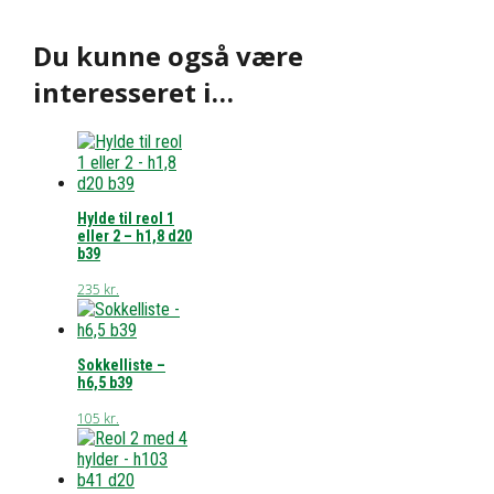
Du kunne også være
interesseret i…
Hylde til reol 1
eller 2 – h1,8 d20
b39
235
kr.
Sokkelliste –
h6,5 b39
105
kr.