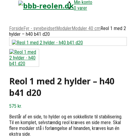
Min konto
0 varer
Forside
Fyr - syrebejdset
Moduler
Moduler 40 cm
Reol 1 med 2
hylder – h40 b41 d20
Reol 1 med 2 hylder – h40
b41 d20
575
kr.
Består af en side, to hylder og en sokkelliste til stabilisering.
Til en komplet, selvstændig reol kræves en side mere. Skal
flere moduler stå i forlængelse af hinanden, kræves kun én
ekstra side.