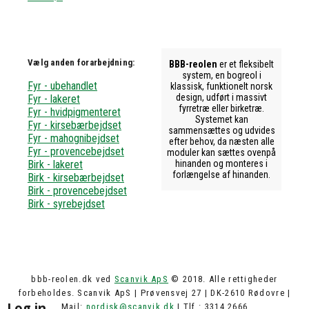
Vælg anden forarbejdning:
BBB-reolen
er et fleksibelt
system, en bogreol i
Fyr - ubehandlet
klassisk, funktionelt norsk
design, udført i massivt
Fyr - lakeret
fyrretræ eller birketræ.
Fyr - hvidpigmenteret
Systemet kan
Fyr - kirsebærbejdset
sammensættes og udvides
Fyr - mahognibejdset
efter behov, da næsten alle
Fyr - provencebejdset
moduler kan sættes ovenpå
Birk - lakeret
hinanden og monteres i
forlængelse af hinanden.
Birk - kirsebærbejdset
Birk - provencebejdset
Birk - syrebejdset
bbb-reolen.dk ved
Scanvik ApS
© 2018. Alle rettigheder
forbeholdes. Scanvik ApS | Prøvensvej 27 | DK-2610 Rødovre |
Log in
Mail:
nordisk@scanvik.dk
| Tlf.: 3314 2666