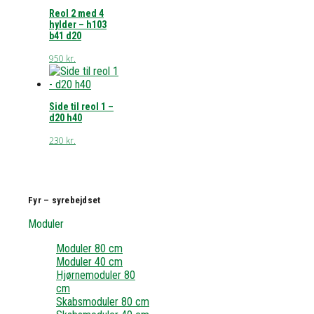
Reol 2 med 4
hylder – h103
b41 d20
950
kr.
Side til reol 1 –
d20 h40
230
kr.
Fyr – syrebejdset
Moduler
Moduler 80 cm
Moduler 40 cm
Hjørnemoduler 80
cm
Skabsmoduler 80 cm