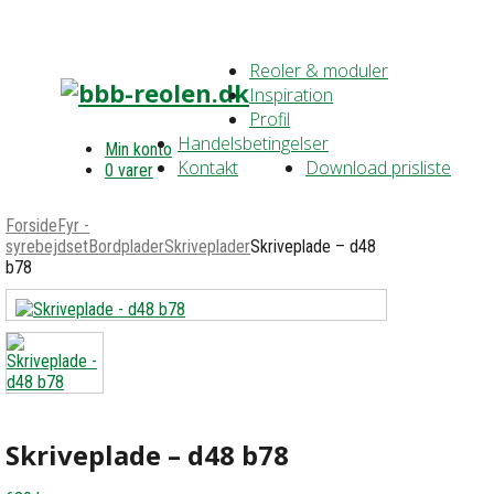
Reoler & moduler
Inspiration
Profil
Handelsbetingelser
Min konto
Kontakt
Download prisliste
0 varer
Forside
Fyr -
syrebejdset
Bordplader
Skriveplader
Skriveplade – d48
b78
Skriveplade – d48 b78