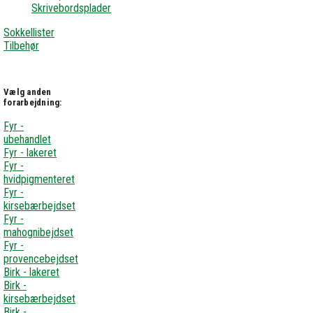
Skrivebordsplader
Sokkellister
Tilbehør
Vælg anden
forarbejdning:
Fyr -
ubehandlet
Fyr - lakeret
Fyr -
hvidpigmenteret
Fyr -
kirsebærbejdset
Fyr -
mahognibejdset
Fyr -
provencebejdset
Birk - lakeret
Birk -
kirsebærbejdset
Birk -