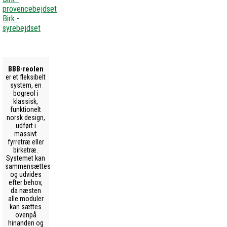
provencebejdset
Birk -
syrebejdset
BBB-reolen
er et fleksibelt
system, en
bogreol i
klassisk,
funktionelt
norsk design,
udført i
massivt
fyrretræ eller
birketræ.
Systemet kan
sammensættes
og udvides
efter behov,
da næsten
alle moduler
kan sættes
ovenpå
hinanden og