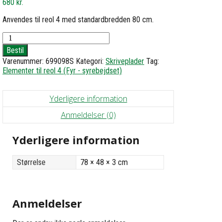
680
kr.
Anvendes til reol 4 med standardbredden 80 cm.
Skriveplade
-
Bestil
d48
Varenummer:
699098S
Kategori:
Skriveplader
Tag:
b78
Elementer til reol 4 (Fyr - syrebejdset)
antal
Yderligere information
Anmeldelser (0)
Yderligere information
Størrelse
78 × 48 × 3 cm
Anmeldelser