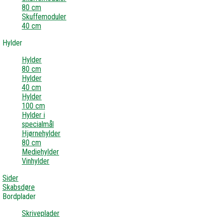
80 cm
Skuffemoduler
40 cm
Hylder
Hylder
80 cm
Hylder
40 cm
Hylder
100 cm
Hylder i
specialmål
Hjørnehylder
80 cm
Mediehylder
Vinhylder
Sider
Skabsdøre
Bordplader
Skriveplader