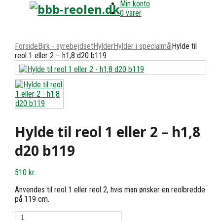
Min konto
0 varer
Forside
Birk - syrebejdset
Hylder
Hylder i specialmål
Hylde til
reol 1 eller 2 – h1,8 d20 b119
Hylde til reol 1 eller 2 – h1,8
d20 b119
510
kr.
Anvendes til reol 1 eller reol 2, hvis man ønsker en reolbredde
på 119 cm.
Hylde