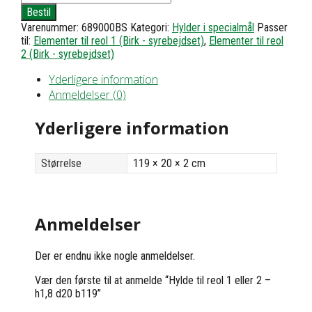
til
Bestil
reol
Varenummer:
689000BS
Kategori:
Hylder i specialmål
Passer
1
til:
Elementer til reol 1 (Birk - syrebejdset)
,
Elementer til reol
eller
2 (Birk - syrebejdset)
2
-
Yderligere information
h1,8
d20
Anmeldelser (0)
b119
antal
Yderligere information
Størrelse
119 × 20 × 2 cm
Anmeldelser
Der er endnu ikke nogle anmeldelser.
Vær den første til at anmelde “Hylde til reol 1 eller 2 –
h1,8 d20 b119”