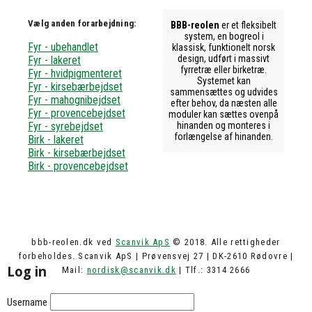
Vælg anden forarbejdning:
BBB-reolen
er et fleksibelt
system, en bogreol i
Fyr - ubehandlet
klassisk, funktionelt norsk
design, udført i massivt
Fyr - lakeret
fyrretræ eller birketræ.
Fyr - hvidpigmenteret
Systemet kan
Fyr - kirsebærbejdset
sammensættes og udvides
Fyr - mahognibejdset
efter behov, da næsten alle
Fyr - provencebejdset
moduler kan sættes ovenpå
Fyr - syrebejdset
hinanden og monteres i
forlængelse af hinanden.
Birk - lakeret
Birk - kirsebærbejdset
Birk - provencebejdset
bbb-reolen.dk ved
Scanvik ApS
© 2018. Alle rettigheder
forbeholdes. Scanvik ApS | Prøvensvej 27 | DK-2610 Rødovre |
Log in
Mail:
nordisk@scanvik.dk
| Tlf.: 3314 2666
Username