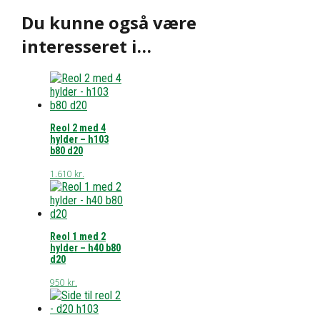
Du kunne også være
interesseret i…
Reol 2 med 4
hylder – h103
b80 d20
1.610
kr.
Reol 1 med 2
hylder – h40 b80
d20
950
kr.