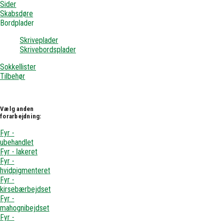
Sider
Skabsdøre
Bordplader
Skriveplader
Skrivebordsplader
Sokkellister
Tilbehør
Vælg anden
forarbejdning:
Fyr -
ubehandlet
Fyr - lakeret
Fyr -
hvidpigmenteret
Fyr -
kirsebærbejdset
Fyr -
mahognibejdset
Fyr -