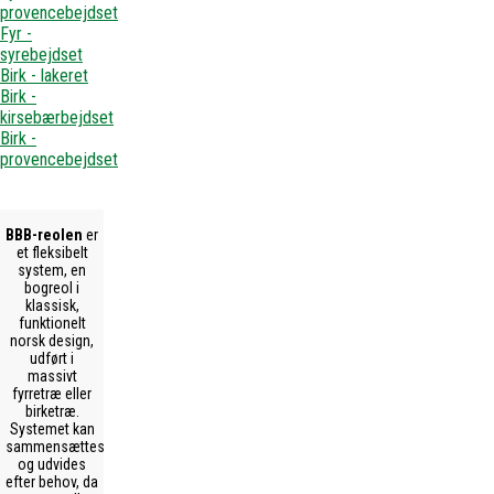
provencebejdset
Fyr -
syrebejdset
Birk - lakeret
Birk -
kirsebærbejdset
Birk -
provencebejdset
BBB-reolen
er
et fleksibelt
system, en
bogreol i
klassisk,
funktionelt
norsk design,
udført i
massivt
fyrretræ eller
birketræ.
Systemet kan
sammensættes
og udvides
efter behov, da