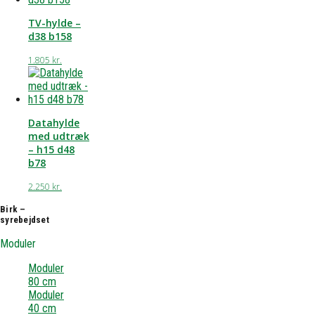
TV-hylde –
d38 b158
1.805
kr.
Datahylde
med udtræk
– h15 d48
b78
2.250
kr.
Birk –
syrebejdset
Moduler
Moduler
80 cm
Moduler
40 cm