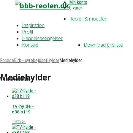
Min konto
0 varer
Reoler & moduler
Inspiration
Profil
Handelsbetingelser
Kontakt
Download prisliste
Forside
Birk - syrebejdset
Hylder
Mediehylder
Mediehylder
Viser 3 resultater
TV-hylde –
d38 b119
1.670
kr.