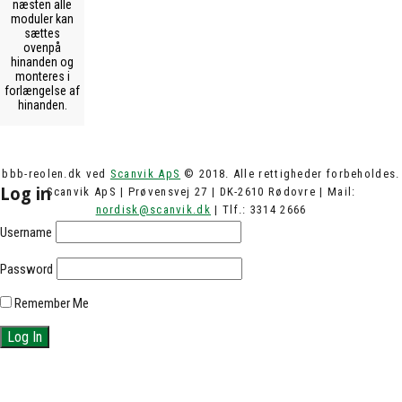
næsten alle
moduler kan
sættes
ovenpå
hinanden og
monteres i
forlængelse af
hinanden.
bbb-reolen.dk ved
Scanvik ApS
© 2018. Alle rettigheder forbeholdes.
Log in
Scanvik ApS | Prøvensvej 27 | DK-2610 Rødovre | Mail:
nordisk@scanvik.dk
| Tlf.: 3314 2666
Username
Password
Remember Me