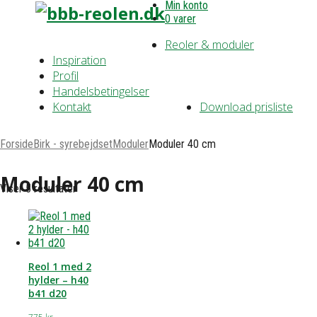
Min konto
0 varer
Reoler & moduler
Inspiration
Profil
Handelsbetingelser
Kontakt
Download prisliste
Forside
Birk - syrebejdset
Moduler
Moduler 40 cm
Moduler 40 cm
Viser 5 resultater
Reol 1 med 2
hylder – h40
b41 d20