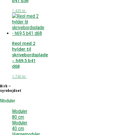
b41 d36
1.435
kr.
Reol med 2
hylder til
skrivebordsplade
– h69,5 b41
d68
1.730
kr.
Birk –
syrebejdset
Moduler
Moduler
80 cm
Moduler
40 cm
Hjørnemoduler