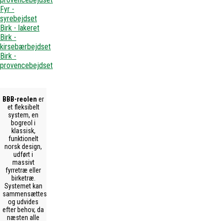
Fyr -
syrebejdset
Birk - lakeret
Birk -
kirsebærbejdset
Birk -
provencebejdset
BBB-reolen
er
et fleksibelt
system, en
bogreol i
klassisk,
funktionelt
norsk design,
udført i
massivt
fyrretræ eller
birketræ.
Systemet kan
sammensættes
og udvides
efter behov, da
næsten alle