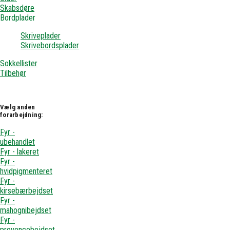
Skabsdøre
Bordplader
Skriveplader
Skrivebordsplader
Sokkellister
Tilbehør
Vælg anden
forarbejdning:
Fyr -
ubehandlet
Fyr - lakeret
Fyr -
hvidpigmenteret
Fyr -
kirsebærbejdset
Fyr -
mahognibejdset
Fyr -
provencebejdset