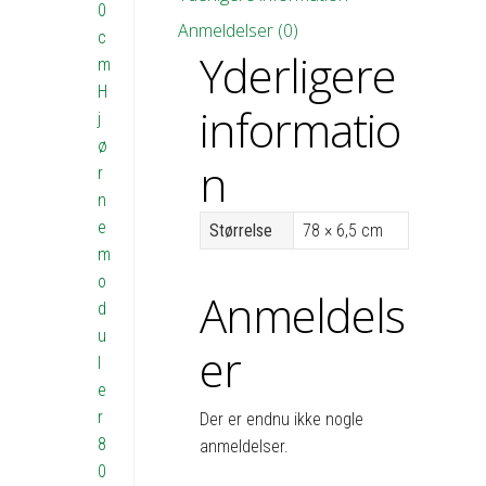
0
Anmeldelser (0)
c
Yderligere
m
H
informatio
j
ø
n
r
n
e
Størrelse
78 × 6,5 cm
m
o
Anmeldels
d
u
er
l
e
r
Der er endnu ikke nogle
8
anmeldelser.
0