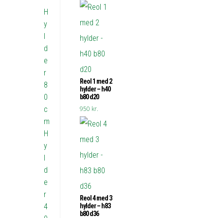
H
y
l
d
e
r
Reol 1 med 2
8
hylder – h40
0
b80 d20
c
950
kr.
m
H
y
l
d
e
r
Reol 4 med 3
4
hylder – h83
b80 d36