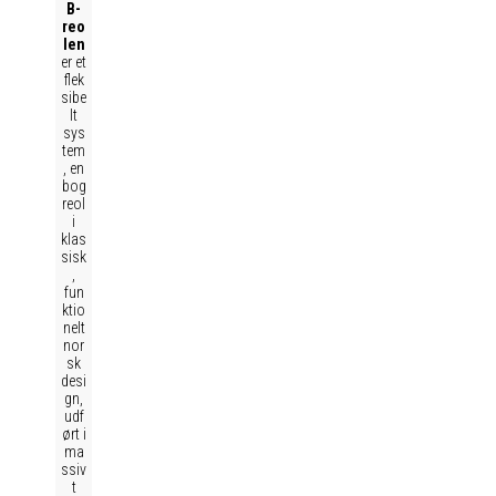
B-
reo
len
er et
flek
sibe
lt
sys
tem
, en
bog
reol
i
klas
sisk
,
fun
ktio
nelt
nor
sk
desi
gn,
udf
ørt i
ma
ssiv
t