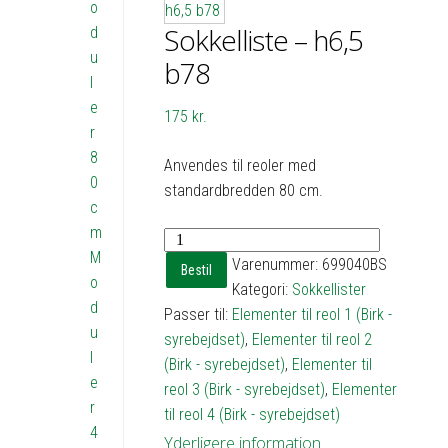
o
Sokkelliste – h6,5
d
u
b78
l
e
175
kr.
r
8
Anvendes til reoler med
0
standardbredden 80 cm.
c
m
Sokkelliste
M
-
Varenummer:
699040BS
Bestil
o
h6,5
Kategori:
Sokkellister
d
b78
Passer til:
Elementer til reol 1 (Birk -
u
antal
syrebejdset)
,
Elementer til reol 2
l
(Birk - syrebejdset)
,
Elementer til
e
reol 3 (Birk - syrebejdset)
,
Elementer
r
til reol 4 (Birk - syrebejdset)
4
Yderligere information