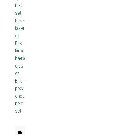
bejd
set
Birk -
laker
et
Birk -
kirse
bærb
ejds
et
Birk -
prov
ence
bejd
set
BB