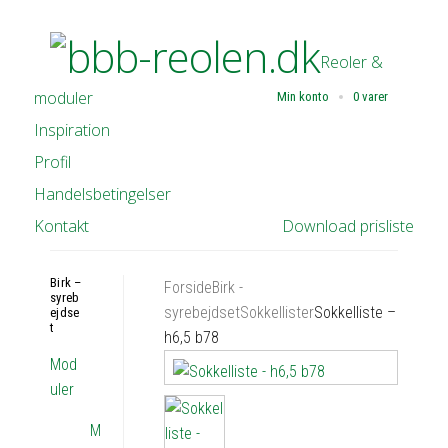
Reoler &
moduler
Min konto
0 varer
Inspiration
Profil
Handelsbetingelser
Kontakt
Download prisliste
Birk –
Forside
Birk -
syreb
syrebejdset
Sokkellister
Sokkelliste –
ejdse
t
h6,5 b78
Mod
uler
M