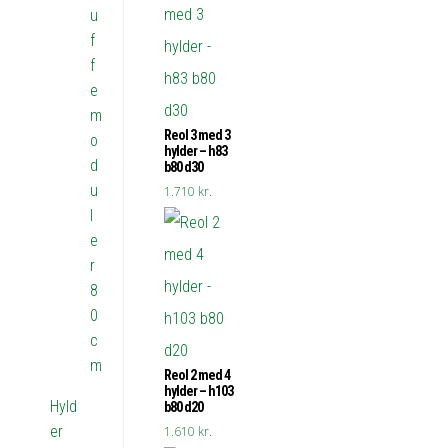
u
f
f
e
m
Reol 3 med 3
o
hylder – h83
d
b80 d30
u
1.710
kr.
l
e
r
8
0
c
m
Reol 2 med 4
hylder – h103
Hyld
b80 d20
er
1.610
kr.