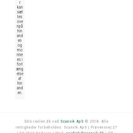
r
kan
sæt
tes
ove
npå
hin
and
en
og
mo
nter
es i
forl
æng
else
af
hin
and
en.
bbb-reolen.dk ved
Scanvik ApS
© 2018. Alle
rettigheder forbeholdes. Scanvik ApS | Prøvensvej 27