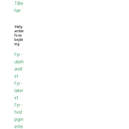
Tilbe
hør
Vælg
anden
forar
bejdn
ing:
Fyr -
ubeh
andl
et
Fyr -
laker
et
Fyr -
hvid
pigm
ente