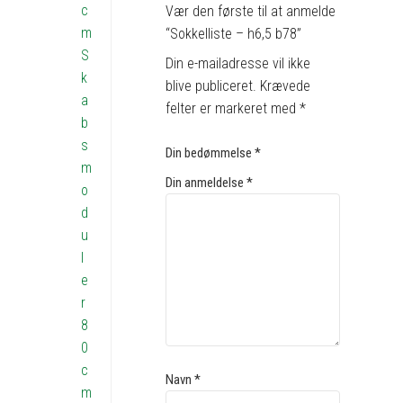
c
Vær den første til at anmelde
m
“Sokkelliste – h6,5 b78”
S
Din e-mailadresse vil ikke
k
blive publiceret.
Krævede
a
felter er markeret med
*
b
s
Din bedømmelse
*
m
Din anmeldelse
*
o
d
u
l
e
r
8
0
c
Navn
*
m