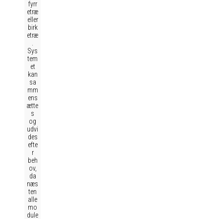
fyrr
etræ
eller
birk
etræ
.
Sys
tem
et
kan
sa
mm
ens
ætte
s
og
udvi
des
efte
r
beh
ov,
da
næs
ten
alle
mo
dule