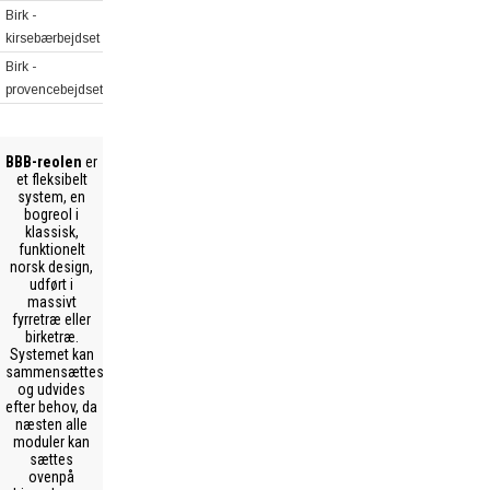
Birk -
kirsebærbejdset
Birk -
provencebejdset
BBB-reolen
er
et fleksibelt
system, en
bogreol i
klassisk,
funktionelt
norsk design,
udført i
massivt
fyrretræ eller
birketræ.
Systemet kan
sammensættes
og udvides
efter behov, da
næsten alle
moduler kan
sættes
ovenpå