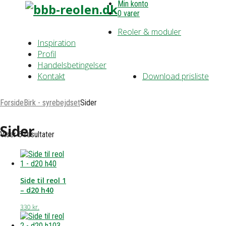
Min konto
0 varer
Reoler & moduler
Inspiration
Profil
Handelsbetingelser
Kontakt
Download prisliste
Forside
Birk - syrebejdset
Sider
Sider
Viser 6 resultater
Side til reol 1
– d20 h40
330
kr.