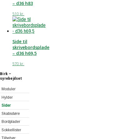
– d36 h83
510
kr.
Side til
skrivebordsplade
– d36 h69,5
570
kr.
Birk –
syrebejdset
Moduler
Moduler
Hylder
80 cm
Hylder
Sider
Moduler
80 cm
Skabsdøre
40 cm
Hylder
Bordplader
Hjørnemoduler
40 cm
Sokkellister
Skriveplader
80 cm
Hylder
Tilbehør
Skrivebordsplader