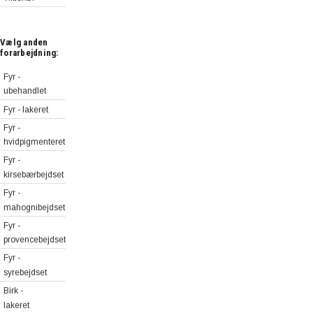
Skabsmoduler
100 cm
80 cm
Hylder i
Skabsmoduler
specialmål
Vælg anden
40 cm
forarbejdning:
Hjørnehylder
Skuffemoduler
80 cm
Fyr -
80 cm
Mediehylder
ubehandlet
Vinhylder
Fyr - lakeret
Fyr -
hvidpigmenteret
Fyr -
kirsebærbejdset
Fyr -
mahognibejdset
Fyr -
provencebejdset
Fyr -
syrebejdset
Birk -
lakeret