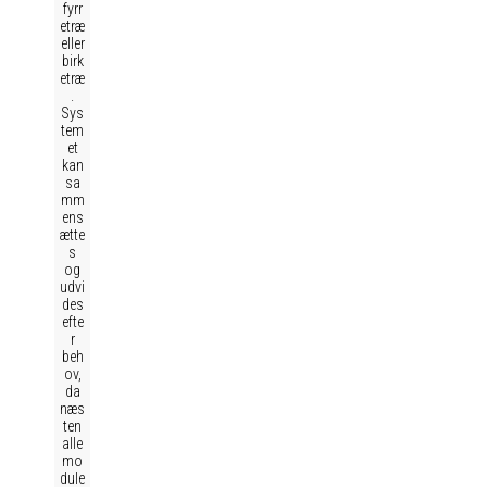
fyrr
etræ
eller
birk
etræ
.
Sys
tem
et
kan
sa
mm
ens
ætte
s
og
udvi
des
efte
r
beh
ov,
da
næs
ten
alle
mo
dule