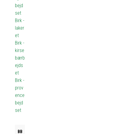
bejd
set
Birk -
laker
et
Birk -
kirse
bærb
ejds
et
Birk -
prov
ence
bejd
set
BB