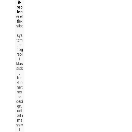
B-
reo
len
er et
flek
sibe
lt
sys
tem
, en
bog
reol
i
klas
sisk
,
fun
ktio
nelt
nor
sk
desi
gn,
udf
ørt i
ma
ssiv
t