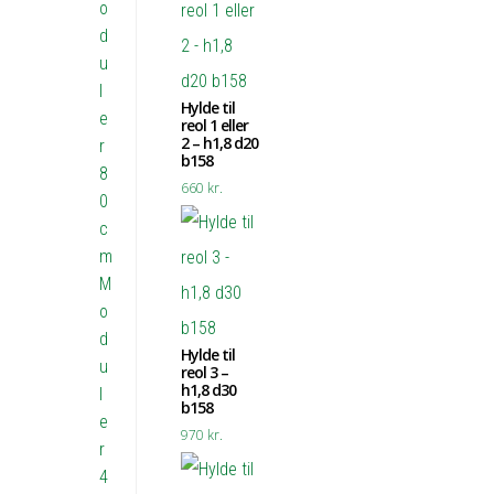
o
d
u
l
Hylde til
e
reol 1 eller
2 – h1,8 d20
r
b158
8
660
kr.
0
c
m
M
o
d
Hylde til
u
reol 3 –
h1,8 d30
l
b158
e
970
kr.
r
4