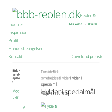
Reoler &
moduler
Min konto
0 varer
Inspiration
Profil
Handelsbetingelser
Kontakt
Download prisliste
Birk –
Forside
Birk -
syreb
syrebejdset
Hylder
Hylder i
ejdse
t
specialmål
Hylder i specialmål
Mod
Viser 4 resultater
uler
M