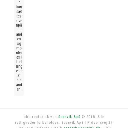
r
kan
sæt
tes
ove
npå
hin
and
en
og
mo
nter
es i
forl
æng
else
af
hin
and
en.
bbb-reolen.dk ved
Scanvik ApS
© 2018. Alle
rettigheder forbeholdes. Scanvik ApS | Prøvensvej 27