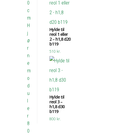
0
c
m
H
Hylde til
j
reol 1 eller
2 – h1,8 d20
ø
b119
r
510
kr.
n
e
m
o
d
u
Hylde til
l
reol 3 –
h1,8 d30
e
b119
r
800
kr.
8
0