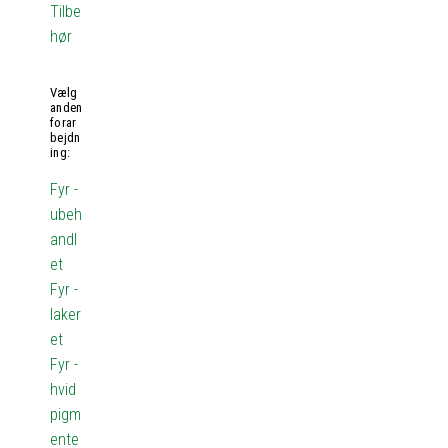
Tilbe
hør
Vælg
anden
forar
bejdn
ing:
Fyr -
ubeh
andl
et
Fyr -
laker
et
Fyr -
hvid
pigm
ente