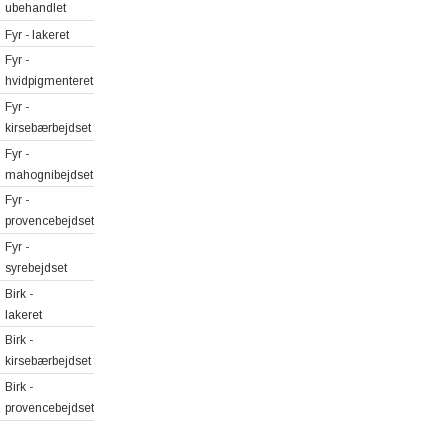
Mediehylder
ubehandlet
Vinhylder
Fyr - lakeret
Fyr -
hvidpigmenteret
Fyr -
kirsebærbejdset
Fyr -
mahognibejdset
Fyr -
provencebejdset
Fyr -
syrebejdset
Birk -
lakeret
Birk -
kirsebærbejdset
Birk -
provencebejdset