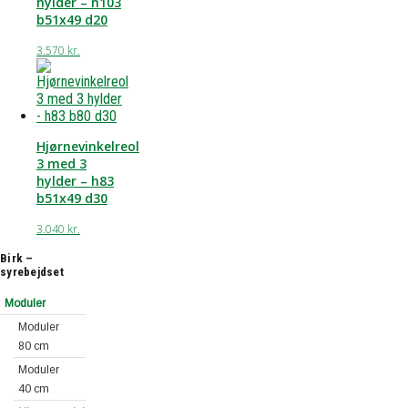
hylder – h103
b51x49 d20
3.570
kr.
Hjørnevinkelreol
3 med 3
hylder – h83
b51x49 d30
3.040
kr.
Birk –
syrebejdset
Moduler
Moduler
80 cm
Moduler
40 cm