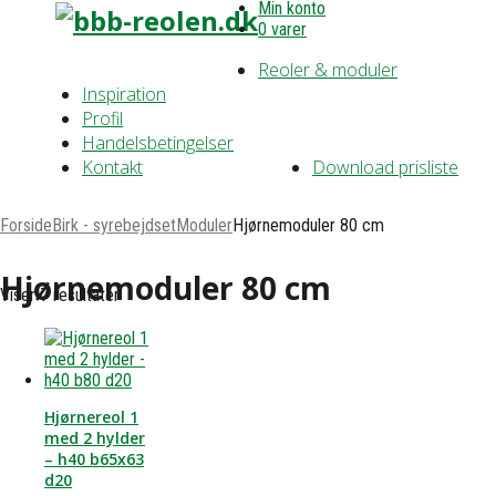
Min konto
0 varer
Reoler & moduler
Inspiration
Profil
Handelsbetingelser
Kontakt
Download prisliste
Forside
Birk - syrebejdset
Moduler
Hjørnemoduler 80 cm
Hjørnemoduler 80 cm
Viser 7 resultater
Hjørnereol 1
med 2 hylder
– h40 b65x63
d20