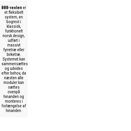
BBB-reolen
er
et fleksibelt
system, en
bogreol i
klassisk,
funktionelt
norsk design,
udført i
massivt
fyrretræ eller
birketræ.
Systemet kan
sammensættes
og udvides
efter behov, da
næsten alle
moduler kan
sættes
ovenpå
hinanden og
monteres i
forlængelse af
hinanden.