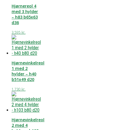
Hjørnereol 4
med 3 hylder
– h83 b65x63
d36
3.595
kr.
Hjørnevinkelreol
1 med 2
hylder – h40
b51x49 d20
1.730
kr.
Hjørnevinkelreol
2 med 4