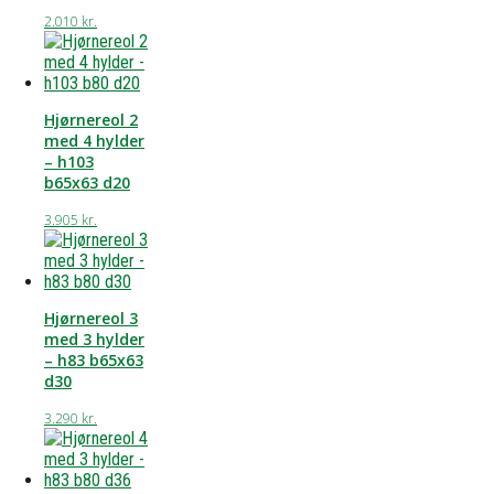
2.010
kr.
Hjørnereol 2
med 4 hylder
– h103
b65x63 d20
3.905
kr.
Hjørnereol 3
med 3 hylder
– h83 b65x63
d30
3.290
kr.