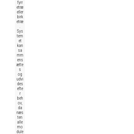
fyrr
etræ
eller
birk
etræ
.
Sys
tem
et
kan
sa
mm
ens
ætte
s
og
udvi
des
efte
r
beh
ov,
da
næs
ten
alle
mo
dule