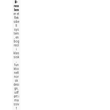
B-
reo
len
er et
flek
sibe
lt
sys
tem
, en
bog
reol
i
klas
sisk
,
fun
ktio
nelt
nor
sk
desi
gn,
udf
ørt i
ma
ssiv
t