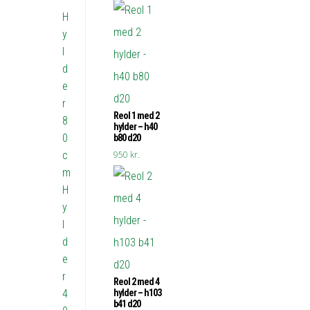
H
y
l
d
e
r
Reol 1 med 2
8
hylder – h40
0
b80 d20
c
950
kr.
m
H
y
l
d
e
r
Reol 2 med 4
4
hylder – h103
b41 d20