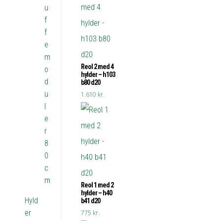
u
f
f
e
m
Reol 2 med 4
o
hylder – h103
d
b80 d20
u
1.610
kr.
l
e
r
8
0
c
m
Reol 1 med 2
hylder – h40
Hyld
b41 d20
er
775
kr.