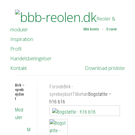
Reoler &
moduler
Min konto
0 varer
Inspiration
Profil
Handelsbetingelser
Kontakt
Download prisliste
Birk –
Forside
Birk -
syreb
syrebejdset
Tilbehør
Bogstøtte –
ejdse
t
h16 b16
Mod
uler
M