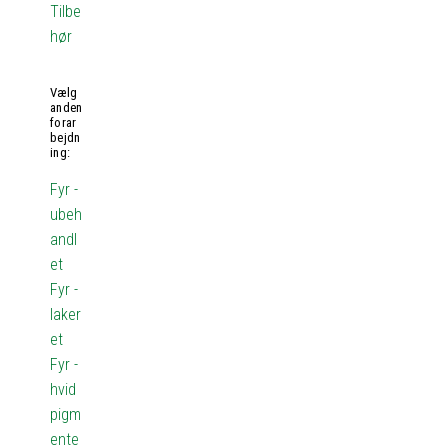
Tilbe
hør
Vælg
anden
forar
bejdn
ing:
Fyr -
ubeh
andl
et
Fyr -
laker
et
Fyr -
hvid
pigm
ente