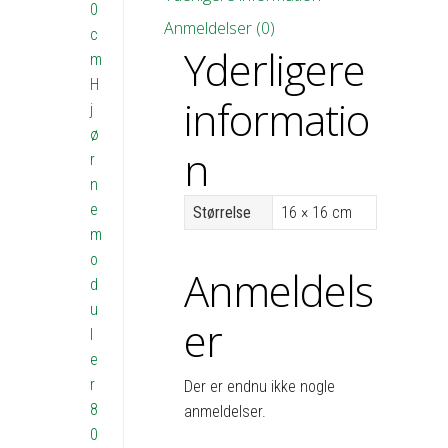
0
Anmeldelser (0)
c
Yderligere
m
H
informatio
j
ø
n
r
n
e
Størrelse
16 × 16 cm
m
o
Anmeldels
d
u
er
l
e
r
Der er endnu ikke nogle
8
anmeldelser.
0