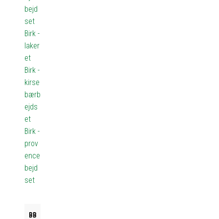
bejd
set
Birk -
laker
et
Birk -
kirse
bærb
ejds
et
Birk -
prov
ence
bejd
set
BB