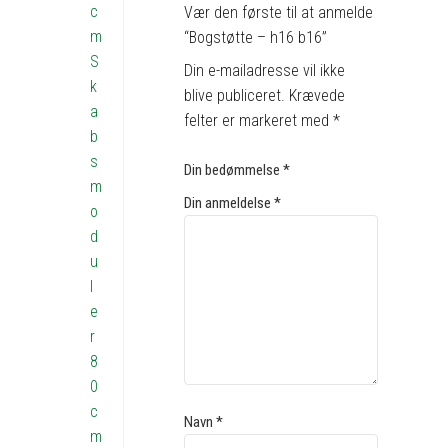
c
Vær den første til at anmelde
m
“Bogstøtte – h16 b16”
S
Din e-mailadresse vil ikke
k
blive publiceret.
Krævede
a
felter er markeret med
*
b
s
Din bedømmelse
*
m
Din anmeldelse
*
o
d
u
l
e
r
8
0
c
Navn
*
m