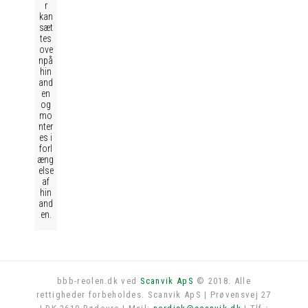
r
kan
sæt
tes
ove
npå
hin
and
en
og
mo
nter
es i
forl
æng
else
af
hin
and
en.
bbb-reolen.dk ved
Scanvik ApS
© 2018. Alle
rettigheder forbeholdes. Scanvik ApS | Prøvensvej 27