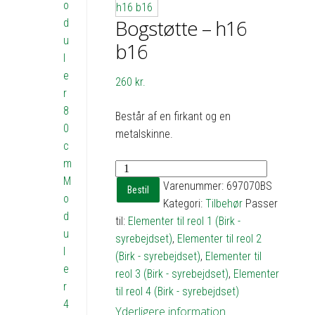
o
Bogstøtte – h16
d
u
b16
l
e
260
kr.
r
8
Består af en firkant og en
0
metalskinne.
c
m
Bogstøtte
M
-
Varenummer:
697070BS
Bestil
o
h16
Kategori:
Tilbehør
Passer
d
b16
til:
Elementer til reol 1 (Birk -
u
antal
syrebejdset)
,
Elementer til reol 2
l
(Birk - syrebejdset)
,
Elementer til
e
reol 3 (Birk - syrebejdset)
,
Elementer
r
til reol 4 (Birk - syrebejdset)
4
Yderligere information