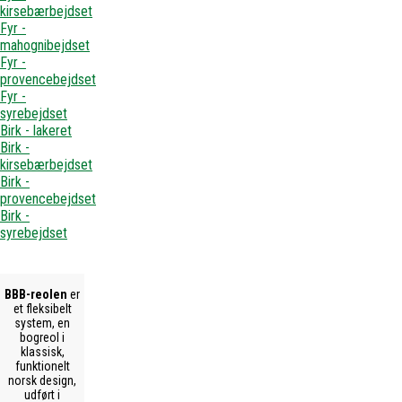
kirsebærbejdset
Fyr -
mahognibejdset
Fyr -
provencebejdset
Fyr -
syrebejdset
Birk - lakeret
Birk -
kirsebærbejdset
Birk -
provencebejdset
Birk -
syrebejdset
BBB-reolen
er
et fleksibelt
system, en
bogreol i
klassisk,
funktionelt
norsk design,
udført i