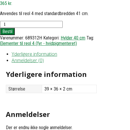
365
kr.
Anvendes til reol 4 med standardbredden 41 cm.
Hylde
til
Bestil
reol
Varenummer:
689312H
Kategori:
Hylder 40 cm
Tag:
4
Elementer til reol 4 (fyr - hvidpigmenteret)
-
h1,8
Yderligere information
d36
b39
Anmeldelser (0)
antal
Yderligere information
Størrelse
39 × 36 × 2 cm
Anmeldelser
Der er endnu ikke nogle anmeldelser.