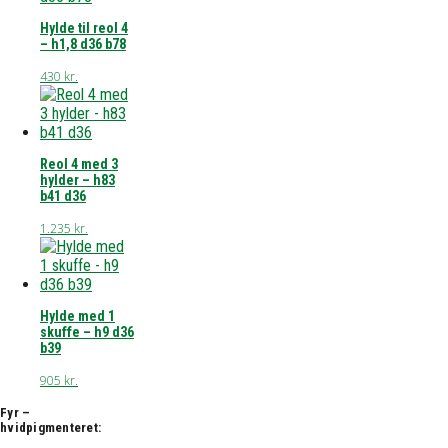
Hylde til reol 4
– h1,8 d36 b78
430
kr.
Reol 4 med 3
hylder – h83
b41 d36
1.235
kr.
Hylde med 1
skuffe – h9 d36
b39
905
kr.
Fyr –
hvidpigmenteret: