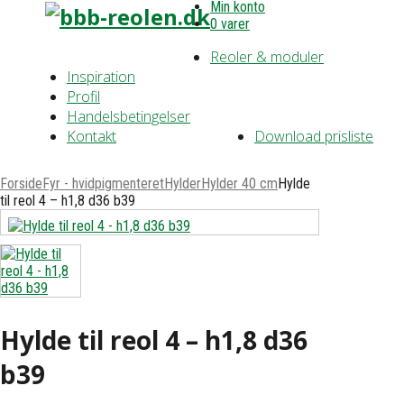
Min konto
0 varer
Reoler & moduler
Inspiration
Profil
Handelsbetingelser
Kontakt
Download prisliste
Forside
Fyr - hvidpigmenteret
Hylder
Hylder 40 cm
Hylde
til reol 4 – h1,8 d36 b39
Hylde til reol 4 – h1,8 d36
b39