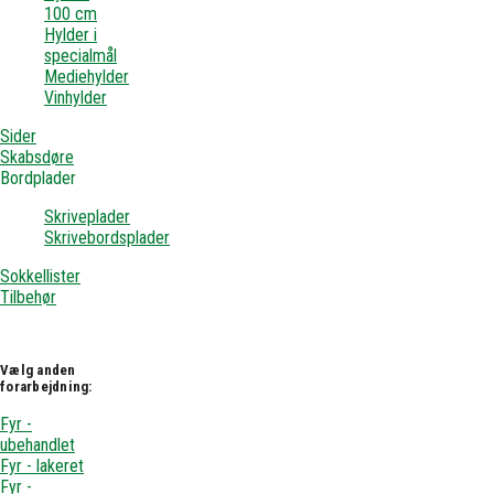
100 cm
Hylder i
specialmål
Mediehylder
Vinhylder
Sider
Skabsdøre
Bordplader
Skriveplader
Skrivebordsplader
Sokkellister
Tilbehør
Vælg anden
forarbejdning:
Fyr -
ubehandlet
Fyr - lakeret
Fyr -