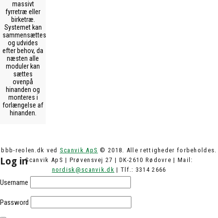
massivt
fyrretræ eller
birketræ.
Systemet kan
sammensættes
og udvides
efter behov, da
næsten alle
moduler kan
sættes
ovenpå
hinanden og
monteres i
forlængelse af
hinanden.
bbb-reolen.dk ved
Scanvik ApS
© 2018. Alle rettigheder forbeholdes.
Log in
Scanvik ApS | Prøvensvej 27 | DK-2610 Rødovre | Mail:
nordisk@scanvik.dk
| Tlf.: 3314 2666
Username
Password