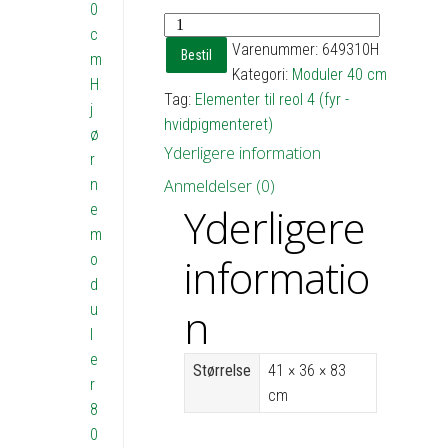
0
Reol
c
4
Varenummer:
649310H
Bestil
m
med
Kategori:
Moduler 40 cm
H
3
Tag:
Elementer til reol 4 (fyr -
j
hylder
hvidpigmenteret)
ø
-
Yderligere information
r
h83
n
Anmeldelser (0)
b41
Yderligere
e
d36
m
antal
informatio
o
d
n
u
l
e
Størrelse
41 × 36 × 83
r
cm
8
0