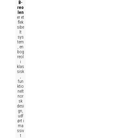
B-
reo
len
er et
flek
sibe
lt
sys
tem
, en
bog
reol
i
klas
sisk
,
fun
ktio
nelt
nor
sk
desi
gn,
udf
ørt i
ma
ssiv
t