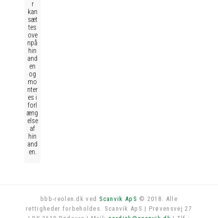
r
kan
sæt
tes
ove
npå
hin
and
en
og
mo
nter
es i
forl
æng
else
af
hin
and
en.
bbb-reolen.dk ved
Scanvik ApS
© 2018. Alle
rettigheder forbeholdes. Scanvik ApS | Prøvensvej 27