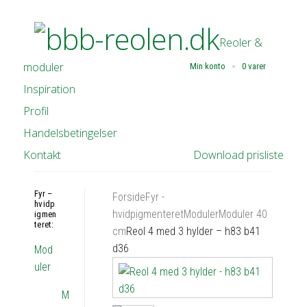
Reoler &
moduler
Min konto
0 varer
Inspiration
Profil
Handelsbetingelser
Kontakt
Download prisliste
Fyr –
Forside
Fyr -
hvidp
hvidpigmenteret
Moduler
Moduler 40
igmen
teret:
cm
Reol 4 med 3 hylder – h83 b41
d36
Mod
uler
M