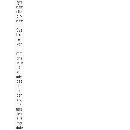
fyrr
etræ
eller
birk
etræ
.
Sys
tem
et
kan
sa
mm
ens
ætte
s
og
udvi
des
efte
r
beh
ov,
da
næs
ten
alle
mo
dule