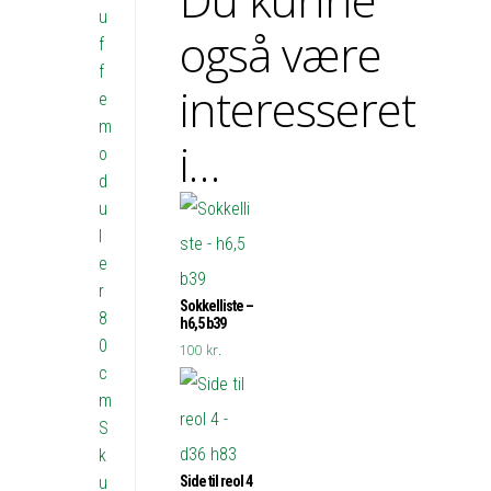
u
også være
f
f
interesseret
e
m
i…
o
d
u
l
e
r
Sokkelliste –
8
h6,5 b39
0
100
kr.
c
m
S
k
u
Side til reol 4