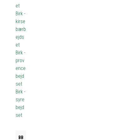
et
Birk -
kirse
bærb
ejds
et
Birk -
prov
ence
bejd
set
Birk -
syre
bejd
set
BB