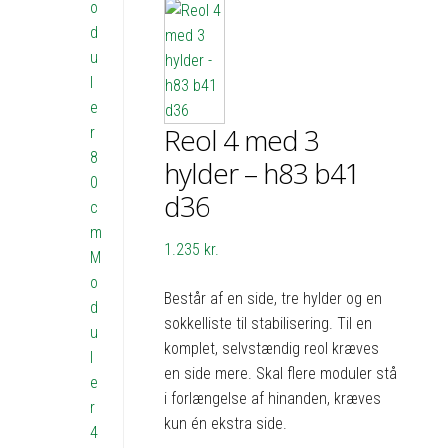
o
d
u
l
e
Reol 4 med 3
r
8
hylder – h83 b41
0
d36
c
m
1.235
kr.
M
o
Består af en side, tre hylder og en
d
sokkelliste til stabilisering. Til en
u
komplet, selvstændig reol kræves
l
en side mere. Skal flere moduler stå
e
i forlængelse af hinanden, kræves
r
kun én ekstra side.
4