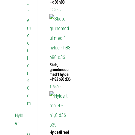
– d36 h83
f
455
kr.
f
e
m
o
d
u
l
Skab,
e
grundmodul
r
med 1 hylde
– h83 b80 d36
4
1.640
kr.
0
c
m
Hyld
er
Hylde til reol