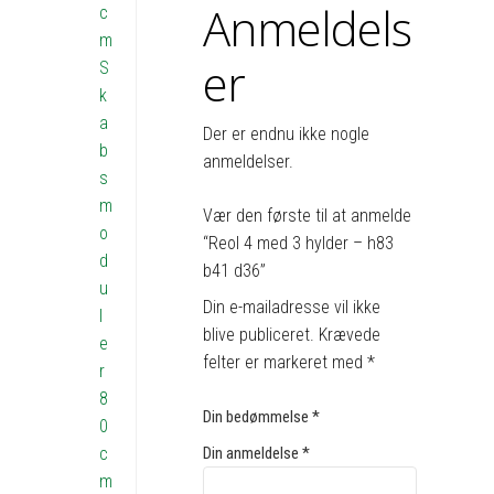
Anmeldels
c
m
er
S
k
a
Der er endnu ikke nogle
b
anmeldelser.
s
m
Vær den første til at anmelde
o
“Reol 4 med 3 hylder – h83
d
b41 d36”
u
Din e-mailadresse vil ikke
l
blive publiceret.
Krævede
e
felter er markeret med
*
r
8
Din bedømmelse
*
0
c
Din anmeldelse
*
m