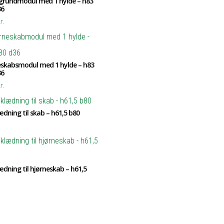
 grundmodul med 1 hylde – h83
36
r.
eskabsmodul med 1 hylde – h83
36
r.
dning til skab – h61,5 b80
dning til hjørneskab – h61,5