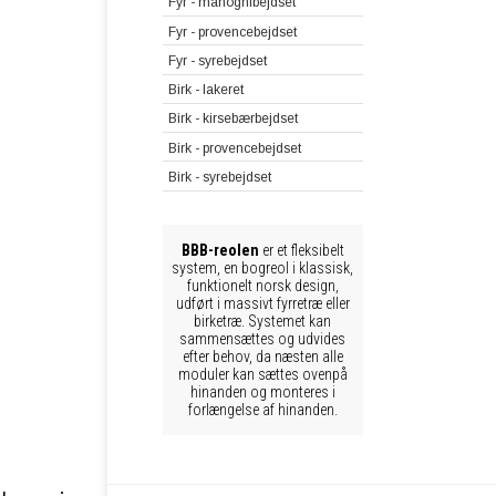
Fyr - mahognibejdset
Fyr - provencebejdset
Fyr - syrebejdset
Birk - lakeret
Birk - kirsebærbejdset
Birk - provencebejdset
Birk - syrebejdset
BBB-reolen
er et fleksibelt
system, en bogreol i klassisk,
funktionelt norsk design,
udført i massivt fyrretræ eller
birketræ. Systemet kan
sammensættes og udvides
efter behov, da næsten alle
moduler kan sættes ovenpå
hinanden og monteres i
forlængelse af hinanden.