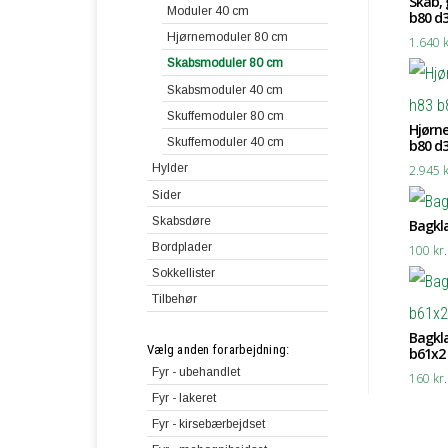
Skab,
Moduler 40 cm
b80 d
Hjørnemoduler 80 cm
1.640
k
Skabsmoduler 80 cm
Skabsmoduler 40 cm
Skuffemoduler 80 cm
Hjørn
Skuffemoduler 40 cm
b80 d
Hylder
2.945
k
Sider
Hylder 80 cm
Skabsdøre
Hylder 40 cm
Bagklæ
Bordplader
Hylder 100 cm
100
kr.
Sokkellister
Hylder i specialmål
Skriveplader
Tilbehør
Mediehylder
Skrivebordsplader
Vinhylder
Bagklæ
Vælg anden forarbejdning:
b61x2
Fyr - ubehandlet
160
kr.
Fyr - lakeret
Fyr - kirsebærbejdset