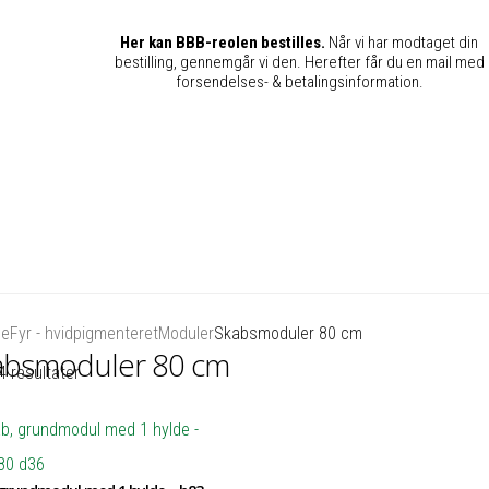
Her kan BBB-reolen bestilles.
Når vi har modtaget din
bestilling, gennemgår vi den. Herefter får du en mail med
forsendelses- & betalingsinformation.
de
Fyr - hvidpigmenteret
Moduler
Skabsmoduler 80 cm
absmoduler 80 cm
4 resultater