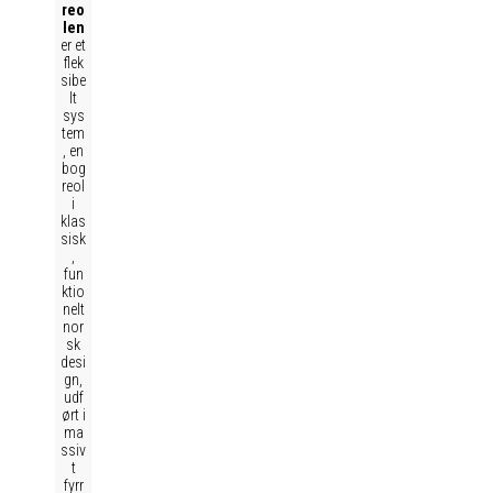
reo
len
er et
flek
sibe
lt
sys
tem
, en
bog
reol
i
klas
sisk
,
fun
ktio
nelt
nor
sk
desi
gn,
udf
ørt i
ma
ssiv
t
fyrr