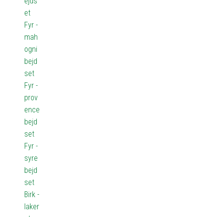
ejds
et
Fyr -
mah
ogni
bejd
set
Fyr -
prov
ence
bejd
set
Fyr -
syre
bejd
set
Birk -
laker