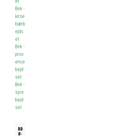
et
Birk -
kirse
bærb
ejds
et
Birk -
prov
ence
bejd
set
Birk -
syre
bejd
set
BB
B-