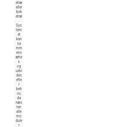
etræ
eller
birk
etræ
.
Sys
tem
et
kan
sa
mm
ens
ætte
s
og
udvi
des
efte
r
beh
ov,
da
næs
ten
alle
mo
dule
r