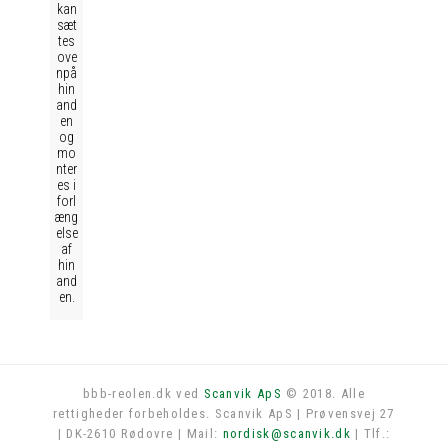
kan
sæt
tes
ove
npå
hin
and
en
og
mo
nter
es i
forl
æng
else
af
hin
and
en.
bbb-reolen.dk ved
Scanvik ApS
© 2018. Alle
rettigheder forbeholdes. Scanvik ApS | Prøvensvej 27
Log in
| DK-2610 Rødovre | Mail:
nordisk@scanvik.dk
| Tlf.: