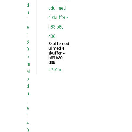
d
u
l
e
r
8
Skuffemod
ul med 4
0
skuffer –
c
h83 b80
d36
m
4.340
kr.
M
o
d
u
l
e
r
4
0