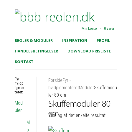
Min konto
0 varer
REOLER & MODULER
INSPIRATION
PROFIL
HANDELSBETINGELSER
DOWNLOAD PRISLISTE
KONTAKT
Fyr –
Forside
Fyr -
hvidp
hvidpigmenteret
Moduler
Skuffemodu
igmen
teret:
ler 80 cm
Skuffemoduler 80
Mod
uler
cm
Visning af det enkelte resultat
M
o