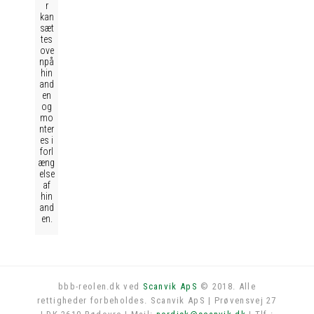
r
kan
sæt
tes
ove
npå
hin
and
en
og
mo
nter
es i
forl
æng
else
af
hin
and
en.
bbb-reolen.dk ved
Scanvik ApS
© 2018. Alle
rettigheder forbeholdes. Scanvik ApS | Prøvensvej 27