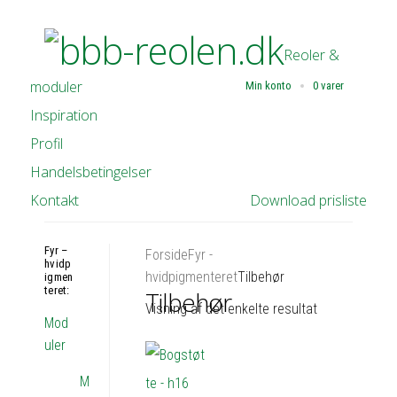
Reoler &
moduler
Min konto
0 varer
Inspiration
Profil
Handelsbetingelser
Kontakt
Download prisliste
Fyr –
Forside
Fyr -
hvidp
hvidpigmenteret
Tilbehør
igmen
teret:
Tilbehør
Visning af det enkelte resultat
Mod
uler
M