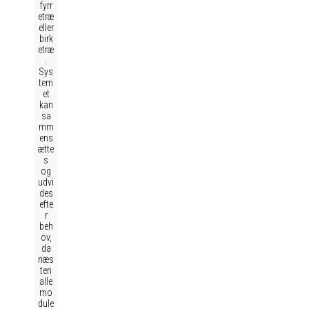
fyrr
etræ
eller
birk
etræ
.
Sys
tem
et
kan
sa
mm
ens
ætte
s
og
udvi
des
efte
r
beh
ov,
da
næs
ten
alle
mo
dule