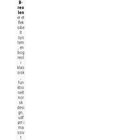
B-
reo
len
er et
flek
sibe
lt
sys
tem
, en
bog
reol
i
klas
sisk
,
fun
ktio
nelt
nor
sk
desi
gn,
udf
ørt i
ma
ssiv
t