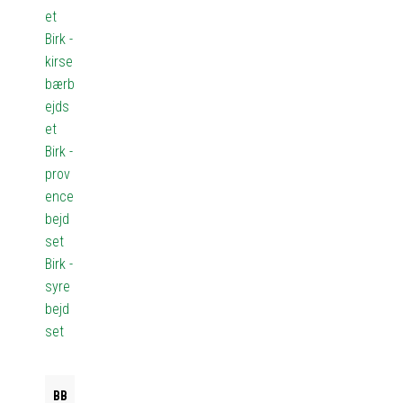
et
Birk -
kirse
bærb
ejds
et
Birk -
prov
ence
bejd
set
Birk -
syre
bejd
set
BB