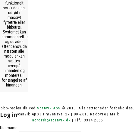
funktionelt
norsk design,
udført i
massivt
fyrretræ eller
birketræ.
Systemet kan
sammensættes
og udvides
efter behov, da
næsten alle
moduler kan
sættes
ovenpå
hinanden og
monteres i
forlængelse af
hinanden.
bbb-reolen.dk ved
Scanvik ApS
© 2018. Alle rettigheder forbeholdes.
Log in
Scanvik ApS | Prøvensvej 27 | DK-2610 Rødovre | Mail:
nordisk@scanvik.dk
| Tlf.: 3314 2666
Username