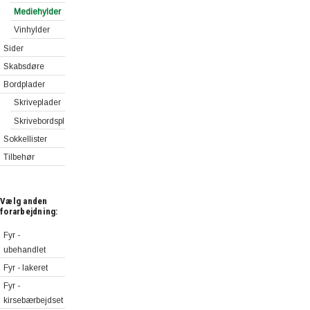
Mediehylder
Vinhylder
Sider
Skabsdøre
Bordplader
Skriveplader
Skrivebordsplader
Sokkellister
Tilbehør
Vælg anden
forarbejdning:
Fyr -
ubehandlet
Fyr - lakeret
Fyr -
kirsebærbejdset