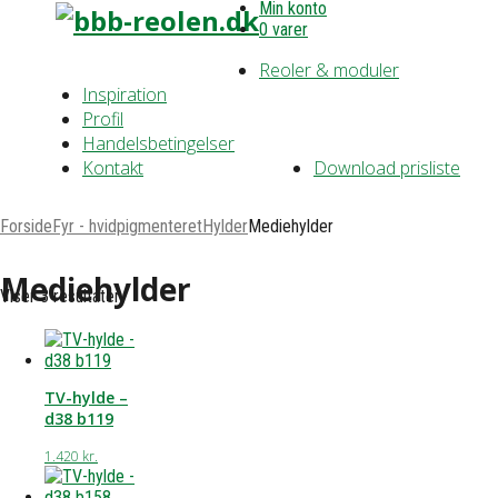
Min konto
0 varer
Reoler & moduler
Inspiration
Profil
Handelsbetingelser
Kontakt
Download prisliste
Forside
Fyr - hvidpigmenteret
Hylder
Mediehylder
Mediehylder
Viser 3 resultater
TV-hylde –
d38 b119
1.420
kr.