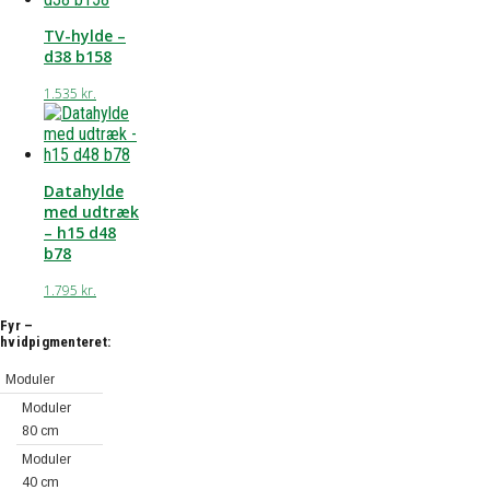
TV-hylde –
d38 b158
1.535
kr.
Datahylde
med udtræk
– h15 d48
b78
1.795
kr.
Fyr –
hvidpigmenteret:
Moduler
Moduler
80 cm
Moduler
40 cm