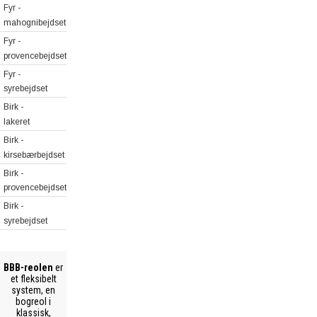
Fyr -
mahognibejdset
Fyr -
provencebejdset
Fyr -
syrebejdset
Birk -
lakeret
Birk -
kirsebærbejdset
Birk -
provencebejdset
Birk -
syrebejdset
BBB-reolen
er
et fleksibelt
system, en
bogreol i
klassisk,