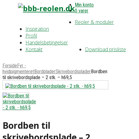
Min konto
0 varer
Reoler & moduler
Inspiration
Profil
Handelsbetingelser
Kontakt
Download prisliste
Forside
Fyr -
hvidpigmenteret
Bordplader
Skrivebordsplader
Bordben
til skrivebordsplade – 2 stk. – h69,5
Bordben til
skrivebordsplade – 2