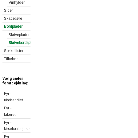
Vinhylder
Sider
Skabsdøre
Bordplader
Skriveplader
Skrivebordsplader
Sokkellister
Tilbehør
Vælg anden
forarbejdning:
Fyr -
ubehandlet
Fyr -
lakeret
Fyr -
kirsebærbejdset
Fyr -