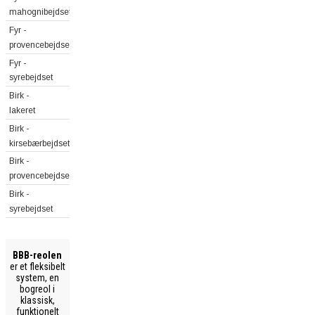
mahognibejdset
Fyr -
provencebejdset
Fyr -
syrebejdset
Birk -
lakeret
Birk -
kirsebærbejdset
Birk -
provencebejdset
Birk -
syrebejdset
BBB-reolen
er et fleksibelt
system, en
bogreol i
klassisk,
funktionelt