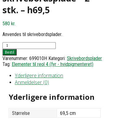
stk. – h69,5
580
kr.
Anvendes til skrivebordsplader.
Bordben
til
Bestil
skrivebordsplade
Varenummer:
699010H
Kategori:
Skrivebordsplader
-
Tag:
Elementer til reol 4 (fyr - hvidpigmenteret)
2
stk.
Yderligere information
-
Anmeldelser (0)
h69,5
antal
Yderligere information
Størrelse
69,5 cm