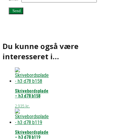
Du kunne også være
interesseret i…
Skrivebordsplade
– h3 d78 b158
2.935
kr.
Skrivebordsplade
– h3 d78 b119