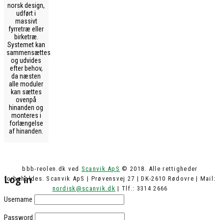
norsk design,
udført i
massivt
fyrretræ eller
birketræ.
Systemet kan
sammensættes
og udvides
efter behov,
da næsten
alle moduler
kan sættes
ovenpå
hinanden og
monteres i
forlængelse
af hinanden.
bbb-reolen.dk ved
Scanvik ApS
© 2018. Alle rettigheder
Log in
forbeholdes. Scanvik ApS | Prøvensvej 27 | DK-2610 Rødovre | Mail:
nordisk@scanvik.dk
| Tlf.: 3314 2666
Username
Password