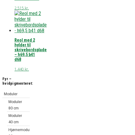
2.515
kr.
Reol med 2
hylder til
skrivebordsplade
– h69,5 b41
d68
1.440
kr.
Fyr –
hvidpigmenteret:
Moduler
Moduler
80 cm
Moduler
40 cm
Hjørnemoduler