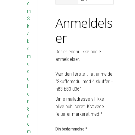
c
m
Anmeldels
S
k
er
a
b
s
Der er endnu ikke nogle
m
anmeldelser.
o
d
Vær den første til at anmelde
u
“Skuffemodul med 4 skuffer –
l
h83 b80 d36”
e
Din e-mailadresse vil ikke
r
blive publiceret.
Krævede
8
felter er markeret med
*
0
c
Din bedømmelse
*
m