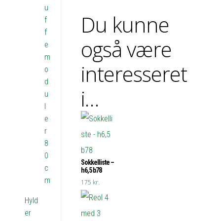
u
Du kunne
f
f
også være
e
m
interesseret
o
d
i…
u
l
e
r
8
0
Sokkelliste –
c
h6,5 b78
m
175
kr.
Hyld
er