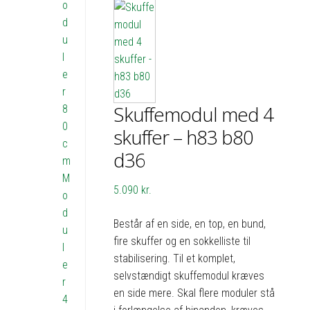
o
d
u
l
e
r
Skuffemodul med 4
8
0
skuffer – h83 b80
c
d36
m
M
5.090
kr.
o
d
Består af en side, en top, en bund,
u
fire skuffer og en sokkelliste til
l
stabilisering. Til et komplet,
e
selvstændigt skuffemodul kræves
r
en side mere. Skal flere moduler stå
4