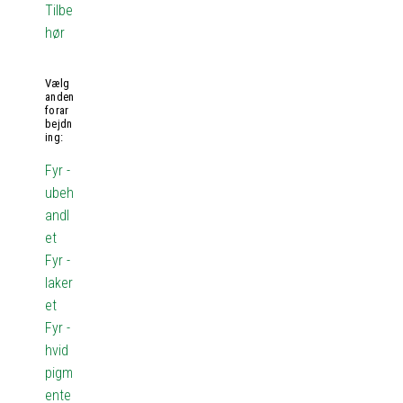
Tilbe
hør
Vælg
anden
forar
bejdn
ing:
Fyr -
ubeh
andl
et
Fyr -
laker
et
Fyr -
hvid
pigm
ente