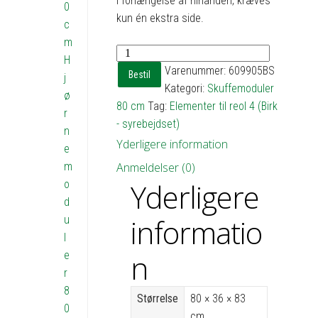
i forlængelse af hinanden, kræves
0
kun én ekstra side.
c
m
Skuffemodul
H
med
Varenummer:
609905BS
Bestil
j
4
Kategori:
Skuffemoduler
ø
skuffer
80 cm
Tag:
Elementer til reol 4 (Birk
r
-
- syrebejdset)
n
h83
Yderligere information
e
b80
m
Anmeldelser (0)
d36
Yderligere
o
antal
d
informatio
u
l
n
e
r
8
Størrelse
80 × 36 × 83
0
cm