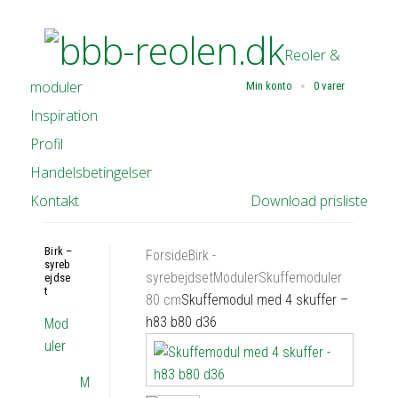
Reoler &
moduler
Min konto
0 varer
Inspiration
Profil
Handelsbetingelser
Kontakt
Download prisliste
Birk –
Forside
Birk -
syreb
syrebejdset
Moduler
Skuffemoduler
ejdse
t
80 cm
Skuffemodul med 4 skuffer –
h83 b80 d36
Mod
uler
M