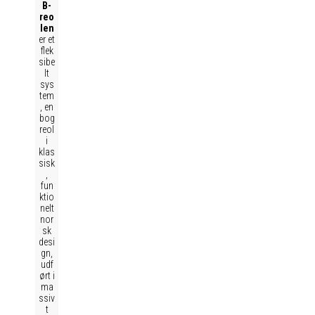
B-
reo
len
er et
flek
sibe
lt
sys
tem
, en
bog
reol
i
klas
sisk
,
fun
ktio
nelt
nor
sk
desi
gn,
udf
ørt i
ma
ssiv
t