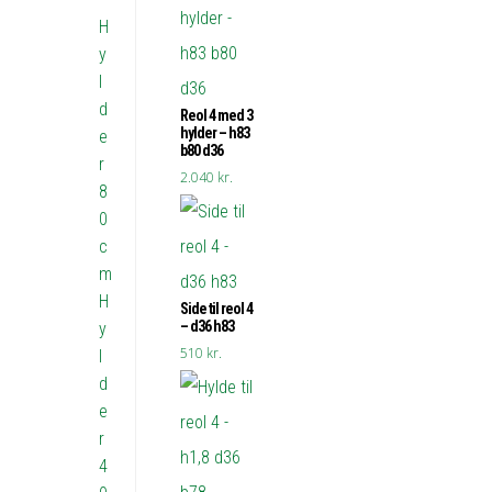
H
y
l
d
Reol 4 med 3
hylder – h83
e
b80 d36
r
2.040
kr.
8
0
c
m
H
Side til reol 4
– d36 h83
y
510
kr.
l
d
e
r
4