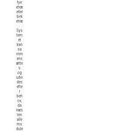
fyrr
etræ
eller
birk
etræ
.
Sys
tem
et
kan
sa
mm
ens
ætte
s
og
udvi
des
efte
r
beh
ov,
da
næs
ten
alle
mo
dule