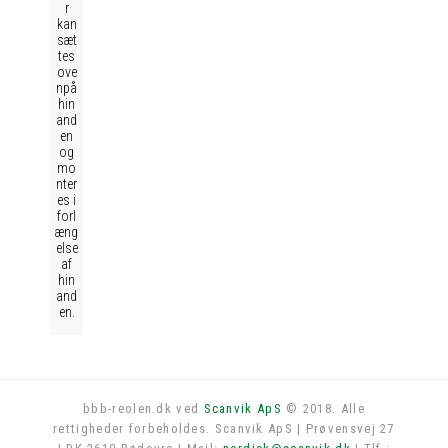
r
kan
sæt
tes
ove
npå
hin
and
en
og
mo
nter
es i
forl
æng
else
af
hin
and
en.
bbb-reolen.dk ved
Scanvik ApS
© 2018. Alle
rettigheder forbeholdes. Scanvik ApS | Prøvensvej 27