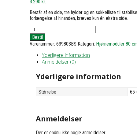
3.290
kr.
Består af en side, tre hylder og en sokkelliste til stabil
forlængelse af hinanden, kræves kun én ekstra side.
Hjørnereol
3
Bestil
med
Varenummer:
639803BS
Kategori:
Hjørnemoduler 80 c
3
hylder
Yderligere information
-
Anmeldelser (0)
h83
b65x63
d30
Yderligere information
antal
Størrelse
65-
Anmeldelser
Der er endnu ikke nogle anmeldelser.