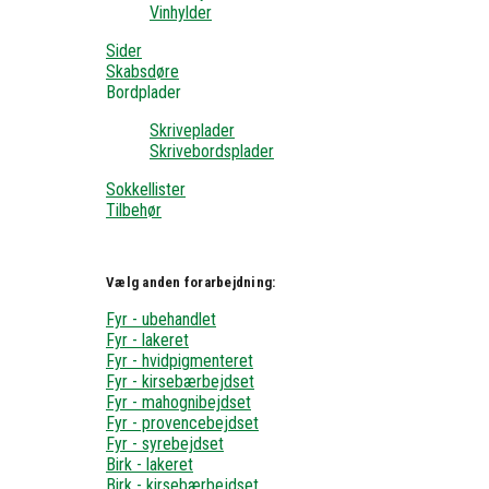
Vinhylder
Sider
Skabsdøre
Bordplader
Skriveplader
Skrivebordsplader
Sokkellister
Tilbehør
Vælg anden forarbejdning:
Fyr - ubehandlet
Fyr - lakeret
Fyr - hvidpigmenteret
Fyr - kirsebærbejdset
Fyr - mahognibejdset
Fyr - provencebejdset
Fyr - syrebejdset
Birk - lakeret
Birk - kirsebærbejdset