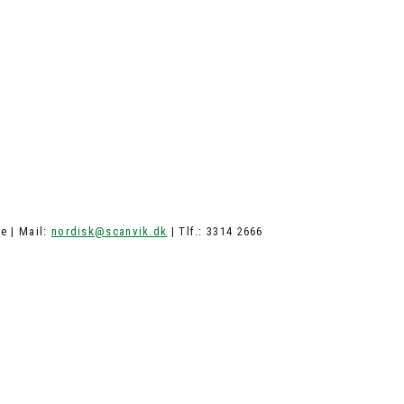
e | Mail:
nordisk@scanvik.dk
| Tlf.: 3314 2666