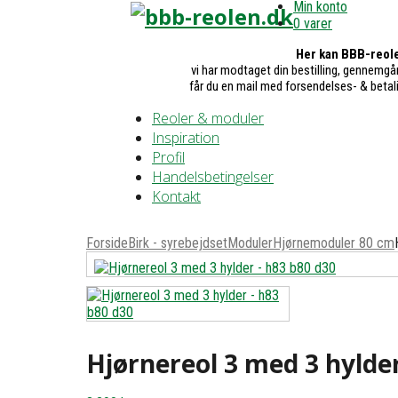
Min konto
0 varer
Her kan BBB-reole
vi har modtaget din bestilling, gennemgår
får du en mail med forsendelses- & betal
Reoler & moduler
Inspiration
Profil
Handelsbetingelser
Kontakt
Forside
Birk - syrebejdset
Moduler
Hjørnemoduler 80 cm
Hjørnereol 3 med 3 hylde