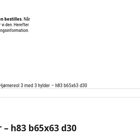
n bestilles.
Når
 vi den. Herefter
ingsinformation.
Hjørnereol 3 med 3 hylder – h83 b65x63 d30
r – h83 b65x63 d30