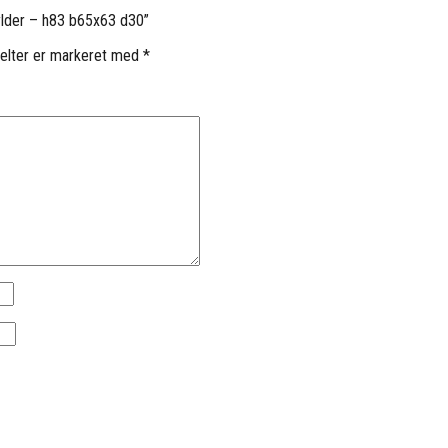
ylder – h83 b65x63 d30”
elter er markeret med
*