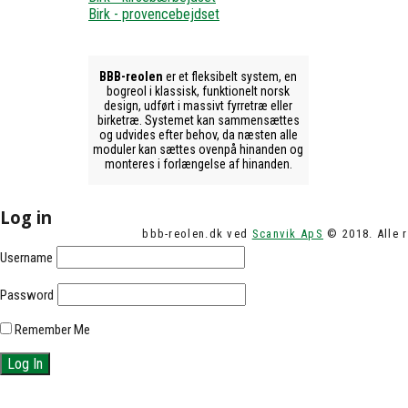
Birk - provencebejdset
BBB-reolen
er et fleksibelt system, en
bogreol i klassisk, funktionelt norsk
design, udført i massivt fyrretræ eller
birketræ. Systemet kan sammensættes
og udvides efter behov, da næsten alle
moduler kan sættes ovenpå hinanden og
monteres i forlængelse af hinanden.
Log in
bbb-reolen.dk ved
Scanvik ApS
© 2018. Alle r
Username
Password
Remember Me