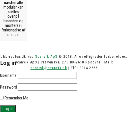
næsten alle
moduler kan
sættes
ovenpå
hinanden og
monteres i
forlængelse af
hinanden.
bbb-reolen.dk ved
Scanvik ApS
© 2018. Alle rettigheder forbeholdes.
Log in
Scanvik ApS | Prøvensvej 27 | DK-2610 Rødovre | Mail:
nordisk@scanvik.dk
| Tlf.: 3314 2666
Username
Password
Remember Me