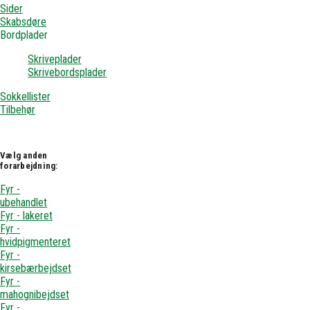
Sider
Skabsdøre
Bordplader
Skriveplader
Skrivebordsplader
Sokkellister
Tilbehør
Vælg anden
forarbejdning:
Fyr -
ubehandlet
Fyr - lakeret
Fyr -
hvidpigmenteret
Fyr -
kirsebærbejdset
Fyr -
mahognibejdset
Fyr -