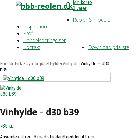
Min konto
0 varer
Reoler & moduler
Inspiration
Profil
Handelsbetingelser
Kontakt
Download prisliste
Forside
Birk - syrebejdset
Hylder
Vinhylder
Vinhylde – d30
b39
Vinhylde – d30 b39
785
kr.
Anvendes til reol 3 med standardbredden 41 cm.