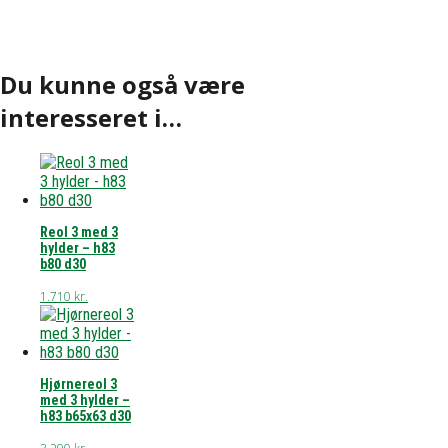
Du kunne også være
interesseret i…
Reol 3 med 3
hylder – h83
b80 d30
1.710
kr.
Hjørnereol 3
med 3 hylder –
h83 b65x63 d30