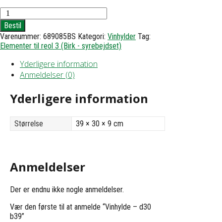
Vinhylde
-
Bestil
d30
Varenummer:
689085BS
Kategori:
Vinhylder
Tag:
b39
Elementer til reol 3 (Birk - syrebejdset)
antal
Yderligere information
Anmeldelser (0)
Yderligere information
Størrelse
39 × 30 × 9 cm
Anmeldelser
Der er endnu ikke nogle anmeldelser.
Vær den første til at anmelde “Vinhylde – d30
b39”