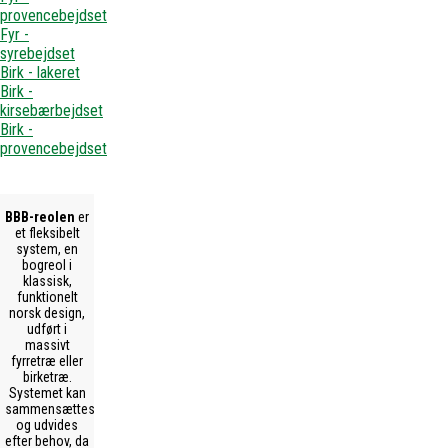
provencebejdset
Fyr -
syrebejdset
Birk - lakeret
Birk -
kirsebærbejdset
Birk -
provencebejdset
BBB-reolen
er
et fleksibelt
system, en
bogreol i
klassisk,
funktionelt
norsk design,
udført i
massivt
fyrretræ eller
birketræ.
Systemet kan
sammensættes
og udvides
efter behov, da