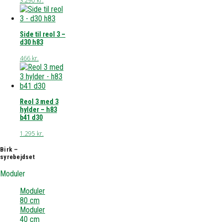
3.290
kr.
Side til reol 3 –
d30 h83
466
kr.
Reol 3 med 3
hylder – h83
b41 d30
1.295
kr.
Birk –
syrebejdset
Moduler
Moduler
80 cm
Moduler
40 cm