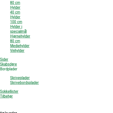
80 cm
Hylder
40 cm
Hylder
100 cm
Hylder i
specialmål
Hjørnehylder
80 cm
Mediehylder
Vinhylder
Sider
Skabsdøre
Bordplader
Skriveplader
Skrivebordsplader
Sokkellister
Tilbehør
Vælg anden