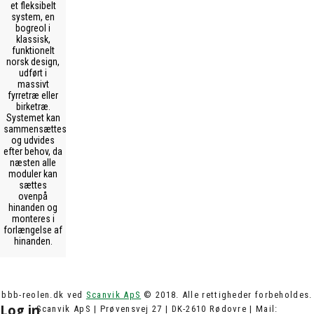
et fleksibelt
system, en
bogreol i
klassisk,
funktionelt
norsk design,
udført i
massivt
fyrretræ eller
birketræ.
Systemet kan
sammensættes
og udvides
efter behov, da
næsten alle
moduler kan
sættes
ovenpå
hinanden og
monteres i
forlængelse af
hinanden.
bbb-reolen.dk ved
Scanvik ApS
© 2018. Alle rettigheder forbeholdes.
Log in
Scanvik ApS | Prøvensvej 27 | DK-2610 Rødovre | Mail: