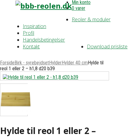
Min konto
0 varer
Reoler & moduler
Inspiration
Profil
Handelsbetingelser
Kontakt
Download prisliste
Forside
Birk - syrebejdset
Hylder
Hylder 40 cm
Hylde til
reol 1 eller 2 – h1,8 d20 b39
Hylde til reol 1 eller 2 –