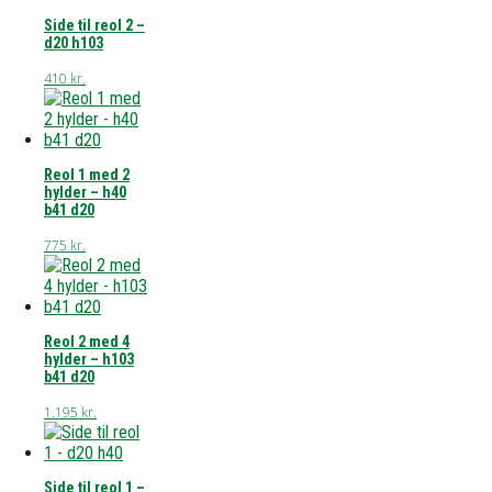
Side til reol 2 –
d20 h103
410
kr.
Reol 1 med 2
hylder – h40
b41 d20
775
kr.
Reol 2 med 4
hylder – h103
b41 d20
1.195
kr.
Side til reol 1 –