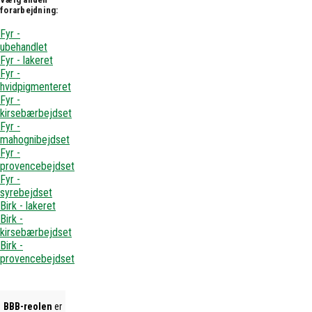
forarbejdning:
Fyr -
ubehandlet
Fyr - lakeret
Fyr -
hvidpigmenteret
Fyr -
kirsebærbejdset
Fyr -
mahognibejdset
Fyr -
provencebejdset
Fyr -
syrebejdset
Birk - lakeret
Birk -
kirsebærbejdset
Birk -
provencebejdset
BBB-reolen
er