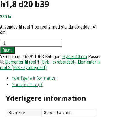
h1,8 d20 b39
330
kr.
Anvendes til reol 1 og reol 2 med standardbredden 41
cm.
Hylde
til
Bestil
reol
Varenummer:
689110BS
Kategori:
Hylder 40 cm
Passer
1
til:
Elementer til reol 1 (Birk - syrebejdset)
,
Elementer til
eller
reol 2 (Birk - syrebejdset)
2
-
Yderligere information
h1,8
d20
Anmeldelser (0)
b39
antal
Yderligere information
Størrelse
39 × 20 × 2 cm