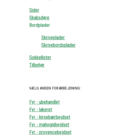
Sider
Skabsdøre
Bordplader
Skriveplader
Skrivebordsplader
Sokkellister
Tilbehør
VÆLG ANDEN FORARBEJDNING:
Fyr - ubehandlet
Fyr - lakeret
Fyr - kirsebærbejdset
Fyr - mahognibejdset
Fyr - provencebejdset