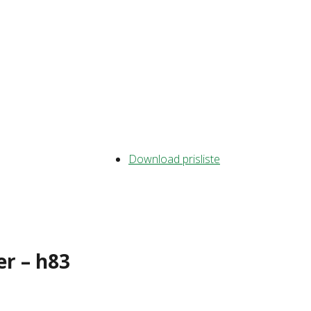
Download prisliste
er – h83