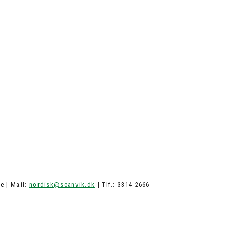
e | Mail:
nordisk@scanvik.dk
| Tlf.: 3314 2666