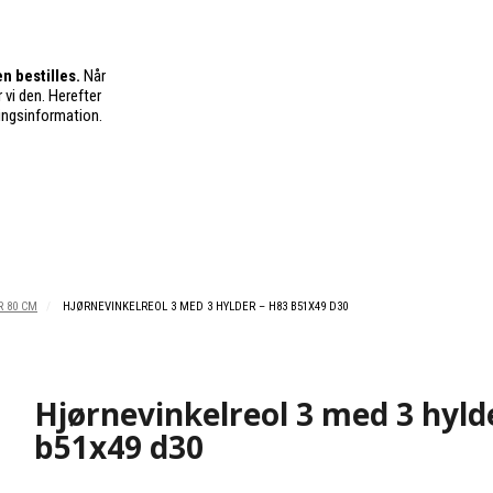
n bestilles.
Når
 vi den. Herefter
ingsinformation.
 80 CM
HJØRNEVINKELREOL 3 MED 3 HYLDER – H83 B51X49 D30
Hjørnevinkelreol 3 med 3 hyld
b51x49 d30