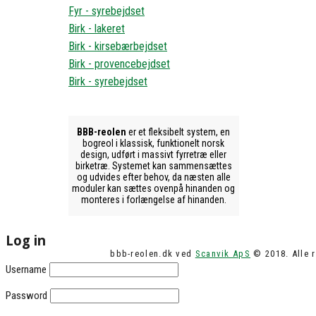
Fyr - syrebejdset
Birk - lakeret
Birk - kirsebærbejdset
Birk - provencebejdset
Birk - syrebejdset
BBB-reolen
er et fleksibelt system, en
bogreol i klassisk, funktionelt norsk
design, udført i massivt fyrretræ eller
birketræ. Systemet kan sammensættes
og udvides efter behov, da næsten alle
moduler kan sættes ovenpå hinanden og
monteres i forlængelse af hinanden.
Log in
bbb-reolen.dk ved
Scanvik ApS
© 2018. Alle r
Username
Password