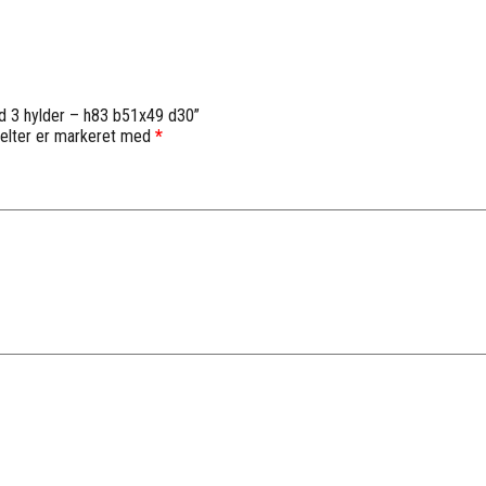
ed 3 hylder – h83 b51x49 d30”
elter er markeret med
*