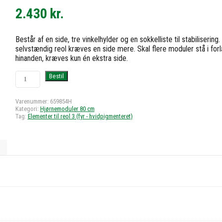
2.430
kr.
Består af en side, tre vinkelhylder og en sokkelliste til stabilisering.
selvstændig reol kræves en side mere. Skal flere moduler stå i for
hinanden, kræves kun én ekstra side.
Hjørnevinkelreol
Bestil
3
med
3
Varenummer:
659854H
Kategori:
Hjørnemoduler 80 cm
hylder
Tag:
Elementer til reol 3 (fyr - hvidpigmenteret)
-
h83
b51x49
d30
antal