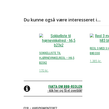
Du kunne også være interesseret i…
REOL 3 MED 3 
SOKKELLISTE TIL
B80 D30
HJØRNEVINKELREOL – H6,5
1.385
kr.
B23X2
170
kr.
FAKTA OM BBB-REOLEN
- klik her og få et overblik!
FYR – HVIDPIGMENTERET: