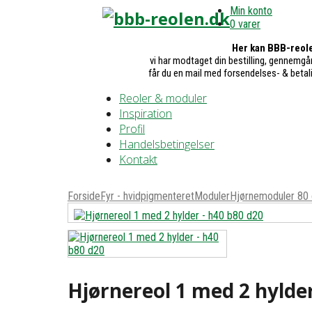
Min konto
0 varer
Her kan BBB-reole
vi har modtaget din bestilling, gennemgår
får du en mail med forsendelses- & betal
Reoler & moduler
Inspiration
Profil
Handelsbetingelser
Kontakt
Forside
Fyr - hvidpigmenteret
Moduler
Hjørnemoduler 80
Hjørnereol 1 med 2 hylde