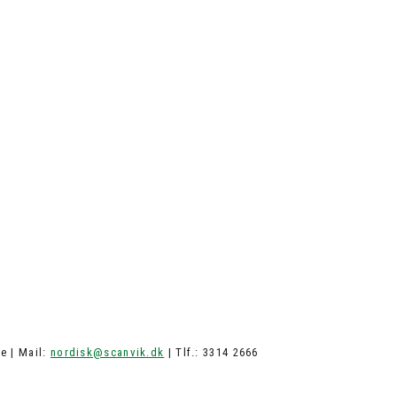
e | Mail:
nordisk@scanvik.dk
| Tlf.: 3314 2666