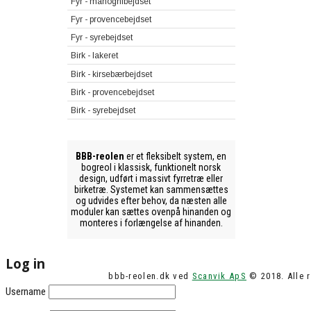
Fyr - mahognibejdset
Fyr - provencebejdset
Fyr - syrebejdset
Birk - lakeret
Birk - kirsebærbejdset
Birk - provencebejdset
Birk - syrebejdset
BBB-reolen
er et fleksibelt system, en
bogreol i klassisk, funktionelt norsk
design, udført i massivt fyrretræ eller
birketræ. Systemet kan sammensættes
og udvides efter behov, da næsten alle
moduler kan sættes ovenpå hinanden og
monteres i forlængelse af hinanden.
Log in
bbb-reolen.dk ved
Scanvik ApS
© 2018. Alle r
Username