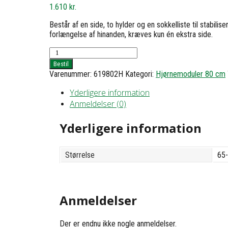
1.610
kr.
Består af en side, to hylder og en sokkelliste til stabili
forlængelse af hinanden, kræves kun én ekstra side.
Hjørnereol
1
Bestil
med
Varenummer:
619802H
Kategori:
Hjørnemoduler 80 cm
2
hylder
Yderligere information
-
Anmeldelser (0)
h40
b65x63
Yderligere information
d20
antal
Størrelse
65-
Anmeldelser
Der er endnu ikke nogle anmeldelser.