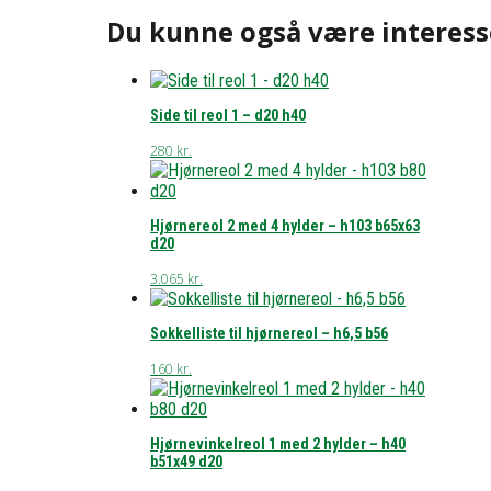
Du kunne også være interess
Side til reol 1 – d20 h40
280
kr.
Hjørnereol 2 med 4 hylder – h103 b65x63
d20
3.065
kr.
Sokkelliste til hjørnereol – h6,5 b56
160
kr.
Hjørnevinkelreol 1 med 2 hylder – h40
b51x49 d20