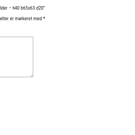
ylder – h40 b65x63 d20”
elter er markeret med
*