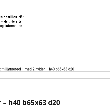
n bestilles.
Når
 vi den. Herefter
ingsinformation.
 cm
Hjørnereol 1 med 2 hylder – h40 b65x63 d20
r – h40 b65x63 d20