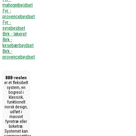
mahognibejdset
Fyr -
provencebejdset
Fyr -
syrebejdset
Birk - lakeret
Birk -
kirsebærbejdset
Birk -
provencebejdset
BBB-reolen
er et fleksibelt
system, en
bogreol i
klassisk,
funktionelt
norsk design,
udført i
massivt
fyrretræ eller
birketræ.
Systemet kan