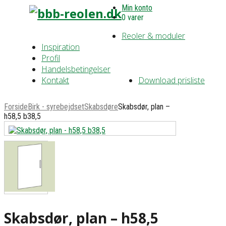
Min konto
0 varer
Reoler & moduler
Inspiration
Profil
Handelsbetingelser
Kontakt
Download prisliste
Forside
Birk - syrebejdset
Skabsdøre
Skabsdør, plan –
h58,5 b38,5
Skabsdør, plan – h58,5