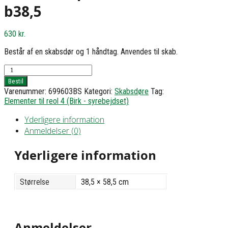
b38,5
630
kr.
Består af en skabsdør og 1 håndtag. Anvendes til skab.
Skabsdør,
plan
Bestil
-
Varenummer:
699603BS
Kategori:
Skabsdøre
Tag:
h58,5
Elementer til reol 4 (Birk - syrebejdset)
b38,5
antal
Yderligere information
Anmeldelser (0)
Yderligere information
Størrelse
38,5 × 58,5 cm
Anmeldelser