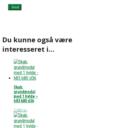
Du kunne også være
interesseret i…
Skab,
grundmodul
med 1 hylde –
h83 b80 d36
2.080
kr.