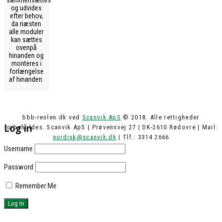
sammensættes
og udvides
efter behov,
da næsten
alle moduler
kan sættes
ovenpå
hinanden og
monteres i
forlængelse
af hinanden.
bbb-reolen.dk ved
Scanvik ApS
© 2018. Alle rettigheder
Log in
forbeholdes. Scanvik ApS | Prøvensvej 27 | DK-2610 Rødovre | Mail:
nordisk@scanvik.dk
| Tlf.: 3314 2666
Username
Password
Remember Me