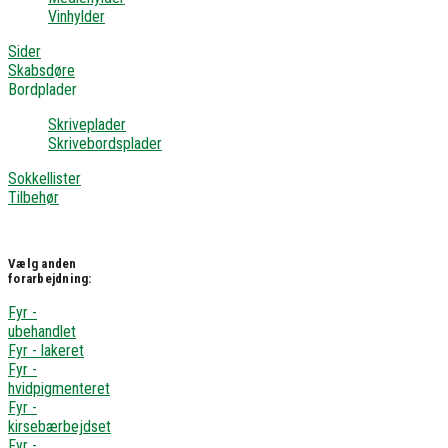
Vinhylder
Sider
Skabsdøre
Bordplader
Skriveplader
Skrivebordsplader
Sokkellister
Tilbehør
Vælg anden
forarbejdning:
Fyr -
ubehandlet
Fyr - lakeret
Fyr -
hvidpigmenteret
Fyr -
kirsebærbejdset
Fyr -