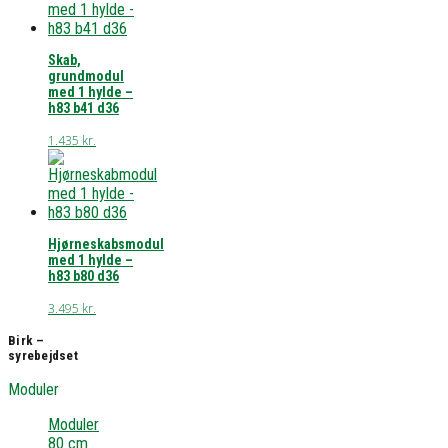
Skab,
grundmodul
med 1 hylde –
h83 b41 d36
1.435
kr.
Hjørneskabsmodul
med 1 hylde –
h83 b80 d36
3.495
kr.
Birk –
syrebejdset
Moduler
Moduler
80 cm