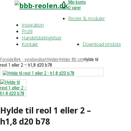
Min konto
0 varer
Reoler & moduler
Inspiration
Profil
Handelsbetingelser
Kontakt
Download prisliste
Forside
Birk - syrebejdset
Hylder
Hylder 80 cm
Hylde til
reol 1 eller 2 – h1,8 d20 b78
Hylde til reol 1 eller 2 –
h1,8 d20 b78