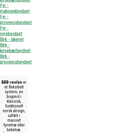
Fyr -
mahognibejdset
Fyr -
provencebejdset
Fyr -
syrebejdset
Birk - lakeret
Birk -
kirsebærbejdset
Birk -
provencebejdset
BBB-reolen
er
et fleksibelt
system, en
bogreol i
klassisk,
funktionelt
norsk design,
udført i
massivt
fyrretræ eller
birketræ.