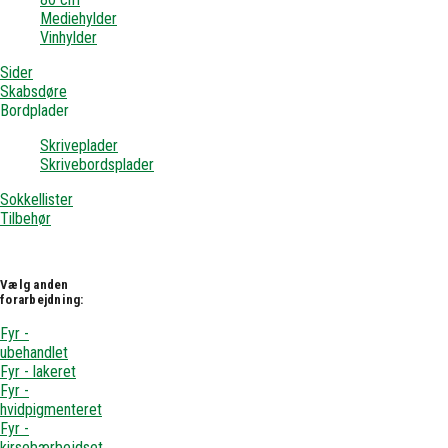
Mediehylder
Vinhylder
Sider
Skabsdøre
Bordplader
Skriveplader
Skrivebordsplader
Sokkellister
Tilbehør
Vælg anden
forarbejdning:
Fyr -
ubehandlet
Fyr - lakeret
Fyr -
hvidpigmenteret
Fyr -
kirsebærbejdset