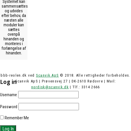
Systemet kan
sammensættes
og udvides
efter behov, da
næsten alle
moduler kan
sættes
ovenpå
hinanden og
monteres i
forlængelse af
hinanden.
bbb-reolen.dk ved
Scanvik ApS
© 2018. Alle rettigheder forbeholdes.
Log in
Scanvik ApS | Prøvensvej 27 | DK-2610 Rødovre | Mail:
nordisk@scanvik.dk
| Tlf.: 3314 2666
Username
Password
Remember Me