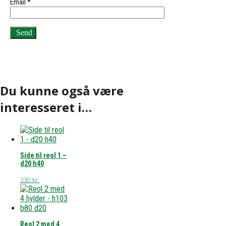
Email
*
Du kunne også være
interesseret i…
Side til reol 1 –
d20 h40
330
kr.
Reol 2 med 4