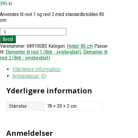
395
kr.
Anvendes til reol 1 og reol 2 med standardbredden 80
cm.
Hylde
til
Bestil
reol
Varenummer:
689100BS
Kategori:
Hylder 80 cm
Passer
1
til:
Elementer til reol 1 (Birk - syrebejdset)
,
Elementer til
eller
reol 2 (Birk - syrebejdset)
2
-
Yderligere information
h1,8
d20
Anmeldelser (0)
b78
antal
Yderligere information
Størrelse
78 × 20 × 2 cm
Anmeldelser