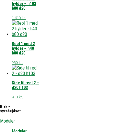
hylder – h103
b80 d20
1.610
kr.
Reol 1 med 2
hylder – h40
b80 d20
950
kr.
Side til reol 2 –
d20 h103
410
kr.
Birk –
syrebejdset
Moduler
Moduler