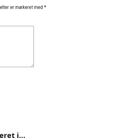
elter er markeret med
*
eret i…