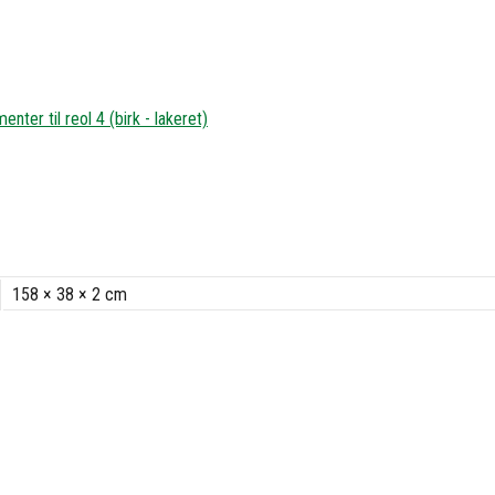
enter til reol 4 (birk - lakeret)
158 × 38 × 2 cm