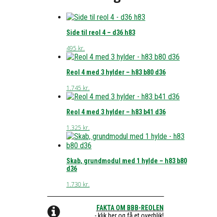
Side til reol 4 – d36 h83
495
kr.
Reol 4 med 3 hylder – h83 b80 d36
1.745
kr.
Reol 4 med 3 hylder – h83 b41 d36
1.325
kr.
Skab, grundmodul med 1 hylde – h83 b80
d36
1.730
kr.
FAKTA OM BBB-REOLEN
- klik her og få et overblik!