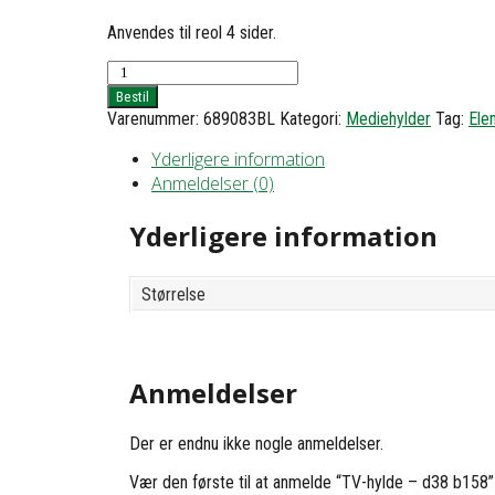
Anvendes til reol 4 sider.
TV-
hylde
Bestil
-
Varenummer:
689083BL
Kategori:
Mediehylder
Tag:
Elem
d38
b158
Yderligere information
antal
Anmeldelser (0)
Yderligere information
Størrelse
Anmeldelser
Der er endnu ikke nogle anmeldelser.
Vær den første til at anmelde “TV-hylde – d38 b158”