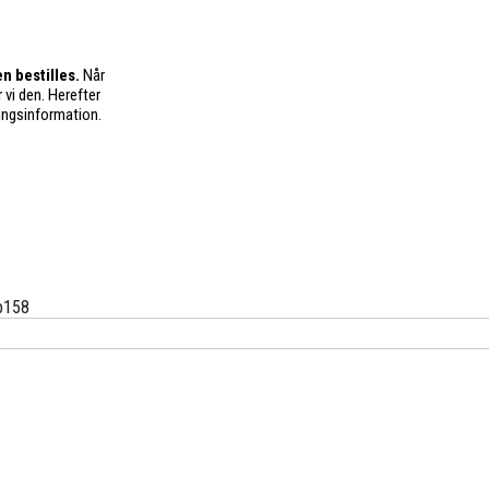
n bestilles.
Når
 vi den. Herefter
ingsinformation.
b158