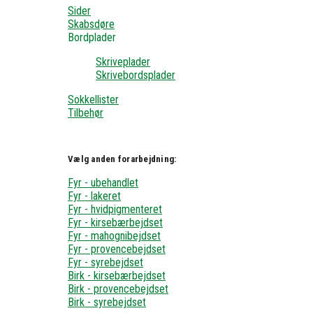
Sider
Skabsdøre
Bordplader
Skriveplader
Skrivebordsplader
Sokkellister
Tilbehør
Vælg anden forarbejdning:
Fyr - ubehandlet
Fyr - lakeret
Fyr - hvidpigmenteret
Fyr - kirsebærbejdset
Fyr - mahognibejdset
Fyr - provencebejdset
Fyr - syrebejdset
Birk - kirsebærbejdset
Birk - provencebejdset
Birk - syrebejdset