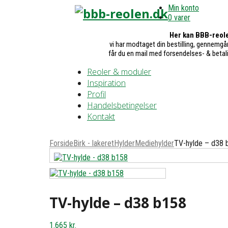
Min konto
0 varer
Her kan BBB-reole
vi har modtaget din bestilling, gennemgår
får du en mail med forsendelses- & betal
Reoler & moduler
Inspiration
Profil
Handelsbetingelser
Kontakt
Forside
Birk - lakeret
Hylder
Mediehylder
TV-hylde – d38 
TV-hylde – d38 b158
1.665
kr.