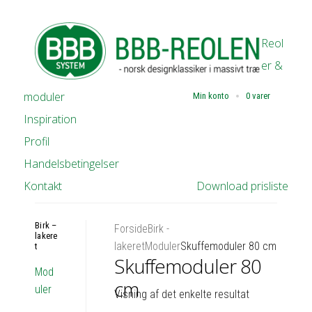
Reol
er &
moduler
Min konto
0 varer
Inspiration
Profil
Handelsbetingelser
Kontakt
Download prisliste
Birk –
Forside
Birk -
lakere
lakeret
Moduler
Skuffemoduler 80 cm
t
Skuffemoduler 80
Mod
cm
uler
Visning af det enkelte resultat