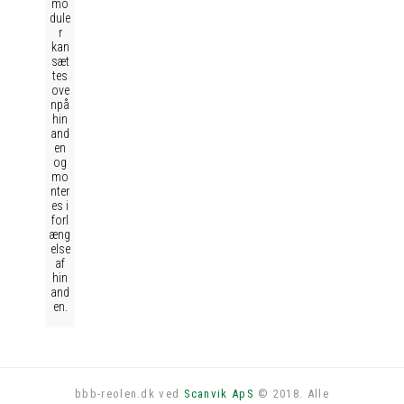
mo
dule
r
kan
sæt
tes
ove
npå
hin
and
en
og
mo
nter
es i
forl
æng
else
af
hin
and
en.
bbb-reolen.dk ved
Scanvik ApS
© 2018. Alle