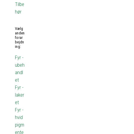
Tilbe
hør
Vælg
anden
forar
bejdn
ing:
Fyr -
ubeh
andl
et
Fyr -
laker
et
Fyr -
hvid
pigm
ente