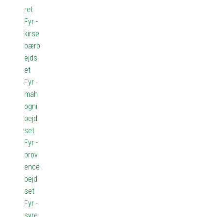
ret
Fyr -
kirse
bærb
ejds
et
Fyr -
mah
ogni
bejd
set
Fyr -
prov
ence
bejd
set
Fyr -
syre