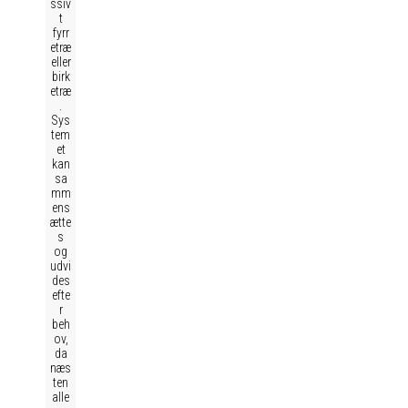
ssiv
t
fyrr
etræ
eller
birk
etræ
.
Sys
tem
et
kan
sa
mm
ens
ætte
s
og
udvi
des
efte
r
beh
ov,
da
næs
ten
alle