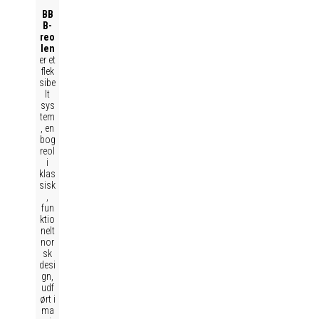
BB
B-
reo
len
er et
flek
sibe
lt
sys
tem
, en
bog
reol
i
klas
sisk
,
fun
ktio
nelt
nor
sk
desi
gn,
udf
ørt i
ma