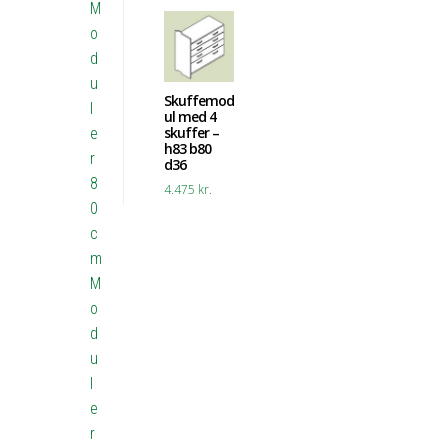
M
o
d
u
Skuffemod
l
ul med 4
skuffer –
e
h83 b80
r
d36
8
4.475
kr.
0
c
m
M
o
d
u
l
e
r