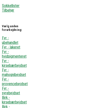
Sokkellister
Tilbehør
Vælg anden
forarbejdning:
Fyr -
ubehandlet
Fyr - lakeret
Fyr -
hvidpigmenteret
Fyr -
kirsebærbejdset
Fyr -
mahognibejdset
Fyr -
provencebejdset
Fyr -
syrebejdset
Birk -
kirsebærbejdset
Birk -