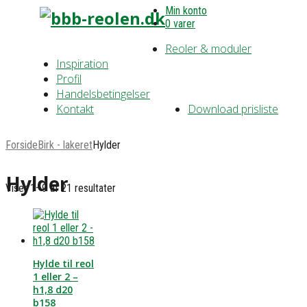
Min konto
0 varer
Reoler & moduler
Inspiration
Profil
Handelsbetingelser
Kontakt
Download prisliste
Forside
Birk - lakeret
Hylder
Hylder
Viser 1–9 af 21 resultater
Hylde til reol
1 eller 2 –
h1,8 d20
b158