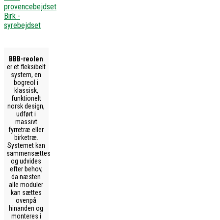
provencebejdset
Birk -
syrebejdset
BBB-reolen
er et fleksibelt
system, en
bogreol i
klassisk,
funktionelt
norsk design,
udført i
massivt
fyrretræ eller
birketræ.
Systemet kan
sammensættes
og udvides
efter behov,
da næsten
alle moduler
kan sættes
ovenpå
hinanden og
monteres i