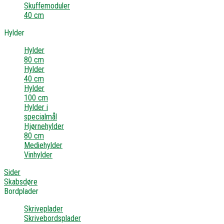
Skuffemoduler
40 cm
Hylder
Hylder
80 cm
Hylder
40 cm
Hylder
100 cm
Hylder i
specialmål
Hjørnehylder
80 cm
Mediehylder
Vinhylder
Sider
Skabsdøre
Bordplader
Skriveplader
Skrivebordsplader