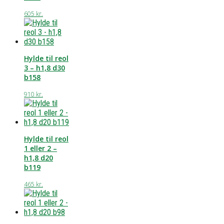
605
kr.
Hylde til reol
3 – h1,8 d30
b158
910
kr.
Hylde til reol
1 eller 2 –
h1,8 d20
b119
465
kr.