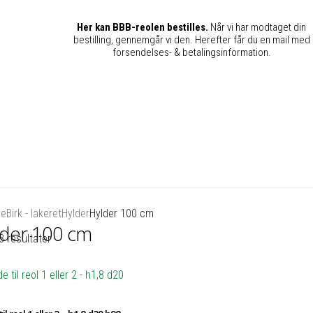
Her kan BBB-reolen bestilles.
Når vi har modtaget din
bestilling, gennemgår vi den. Herefter får du en mail med
forsendelses- & betalingsinformation.
de
Birk - lakeret
Hylder
Hylder 100 cm
der 100 cm
3 resultater