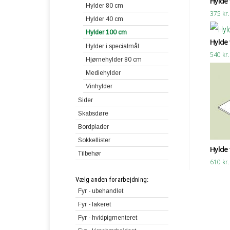
Hylde t
Moduler 40 cm
Hylder 80 cm
375
kr.
Hjørnemoduler 80 cm
Hylder 40 cm
Skabsmoduler 80 cm
Hylder 100 cm
Hylde t
Skabsmoduler 40 cm
Hylder i specialmål
540
kr.
Skuffemoduler 80 cm
Hjørnehylder 80 cm
Skuffemoduler 40 cm
Mediehylder
Vinhylder
Sider
Skabsdøre
Bordplader
Sokkellister
Skriveplader
Hylde t
Tilbehør
Skrivebordsplader
610
kr.
Vælg anden forarbejdning:
Fyr - ubehandlet
Fyr - lakeret
Fyr - hvidpigmenteret