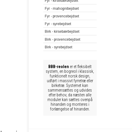
Fyr - kirsebærbejdset
Fyr - mahognibejdset
Fyr - provencebejdset
Fyr - syrebejdset
Birk - kirsebærbejdset
Birk - provencebejdset
Birk - syrebejdset
BBB-reolen
er et fleksibelt
system, en bogreol i klassisk,
funktionelt norsk design,
udført i massivt fyrretræ eller
birketræ. Systemet kan
sammensættes og udvides
efter behov, da næsten alle
moduler kan sættes ovenpå
hinanden og monteres i
forlængelse af hinanden.