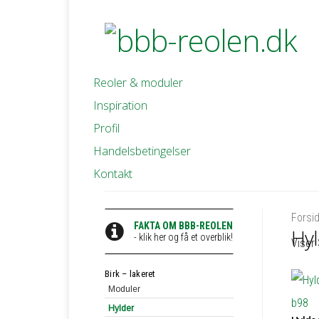
Reoler & moduler
Inspiration
Profil
Handelsbetingelser
Kontakt
Forsi
FAKTA OM BBB-REOLEN
Hyl
- klik her og få et overblik!
Viser 
Birk – lakeret
Moduler
Hylder
Moduler 80 cm