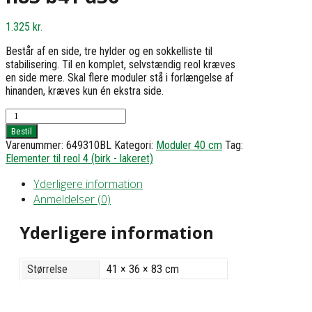
1.325
kr.
Består af en side, tre hylder og en sokkelliste til
stabilisering. Til en komplet, selvstændig reol kræves
en side mere. Skal flere moduler stå i forlængelse af
hinanden, kræves kun én ekstra side.
Reol
4
Bestil
med
Varenummer:
649310BL
Kategori:
Moduler 40 cm
Tag:
3
Elementer til reol 4 (birk - lakeret)
hylder
-
Yderligere information
h83
Anmeldelser (0)
b41
d36
Yderligere information
antal
Størrelse
41 × 36 × 83 cm