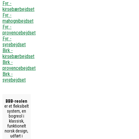
Fyr -
kirsebærbejdset
Fyr -
mahognibejdset
Fyr -
provencebejdset
Fyr -
syrebejdset
Birk -
kirsebærbejdset
Birk -
provencebejdset
Birk -
syrebejdset
BBB-reolen
er et fleksibelt
system, en
bogreol i
klassisk,
funktionelt
norsk design,
udført i