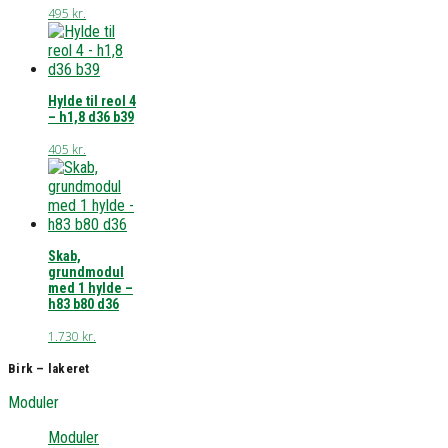
495
kr.
Hylde til reol 4
– h1,8 d36 b39
405
kr.
Skab,
grundmodul
med 1 hylde –
h83 b80 d36
1.730
kr.
Birk – lakeret
Moduler
Moduler