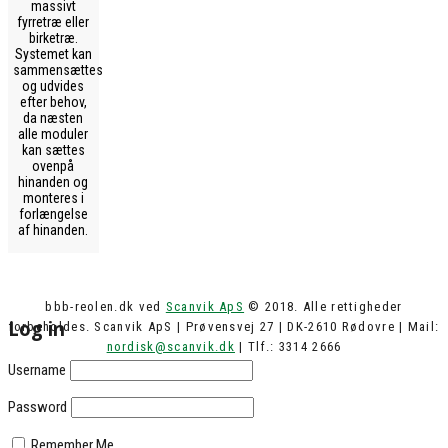
massivt
fyrretræ eller
birketræ.
Systemet kan
sammensættes
og udvides
efter behov,
da næsten
alle moduler
kan sættes
ovenpå
hinanden og
monteres i
forlængelse
af hinanden.
bbb-reolen.dk ved
Scanvik ApS
© 2018. Alle rettigheder
Log in
forbeholdes. Scanvik ApS | Prøvensvej 27 | DK-2610 Rødovre | Mail:
nordisk@scanvik.dk
| Tlf.: 3314 2666
Username
Password
Remember Me