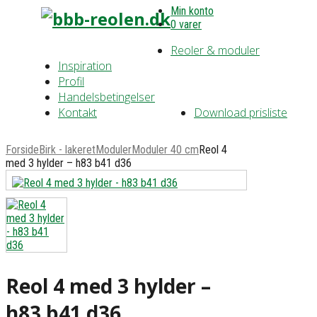
Min konto
0 varer
Reoler & moduler
Inspiration
Profil
Handelsbetingelser
Kontakt
Download prisliste
Forside
Birk - lakeret
Moduler
Moduler 40 cm
Reol 4
med 3 hylder – h83 b41 d36
Reol 4 med 3 hylder –
h83 b41 d36