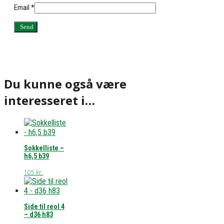
Email
*
Du kunne også være
interesseret i…
Sokkelliste –
h6,5 b39
105
kr.
Side til reol 4
– d36 h83