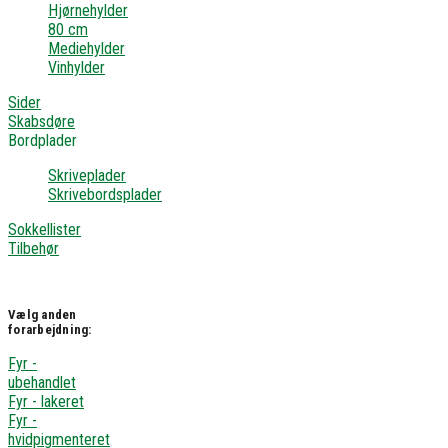
Hjørnehylder
80 cm
Mediehylder
Vinhylder
Sider
Skabsdøre
Bordplader
Skriveplader
Skrivebordsplader
Sokkellister
Tilbehør
Vælg anden
forarbejdning:
Fyr -
ubehandlet
Fyr - lakeret
Fyr -
hvidpigmenteret