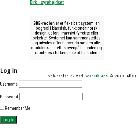
Birk - syrebejdset
BBB-reolen
er et fleksibelt system, en
bogreol i klassisk, funktionelt norsk
design, udført i massivt fyrretræ eller
birketræ. Systemet kan sammensættes
og udvides efter behov, da næsten alle
moduler kan sættes ovenpå hinanden og
monteres i forlængelse af hinanden.
Log in
bbb-reolen.dk ved
Scanvik ApS
© 2018. Alle r
Username
Password
Remember Me