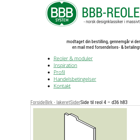
modtaget din bestilling, gennemgår vi den
en mail med forsendelses- & betaling
Reoler & moduler
Inspiration
Profil
Handelsbetingelser
Kontakt
Forside
Birk - lakeret
Sider
Side til reol 4 – d36 h83