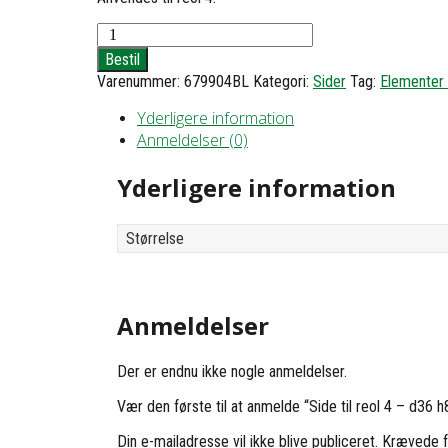
Side
til
Bestil
reol
Varenummer:
679904BL
Kategori:
Sider
Tag:
Elementer t
4
-
Yderligere information
d36
Anmeldelser (0)
h83
antal
Yderligere information
Størrelse
Anmeldelser
Der er endnu ikke nogle anmeldelser.
Vær den første til at anmelde “Side til reol 4 – d36 h
Din e-mailadresse vil ikke blive publiceret.
Krævede f