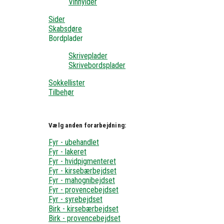
Vinhylder
Sider
Skabsdøre
Bordplader
Skriveplader
Skrivebordsplader
Sokkellister
Tilbehør
Vælg anden forarbejdning:
Fyr - ubehandlet
Fyr - lakeret
Fyr - hvidpigmenteret
Fyr - kirsebærbejdset
Fyr - mahognibejdset
Fyr - provencebejdset
Fyr - syrebejdset
Birk - kirsebærbejdset
Birk - provencebejdset