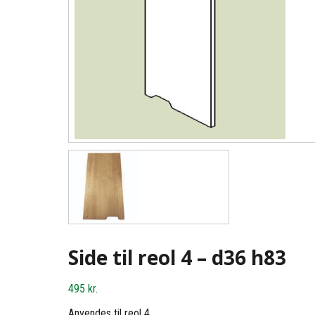
Side til reol 4 – d36 h83
495
kr.
Anvendes til reol 4.