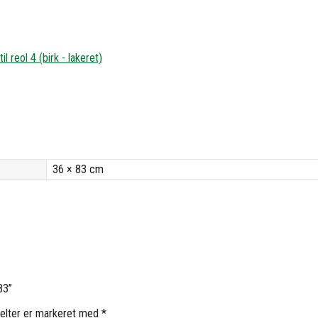
il reol 4 (birk - lakeret)
36 × 83 cm
83”
elter er markeret med
*