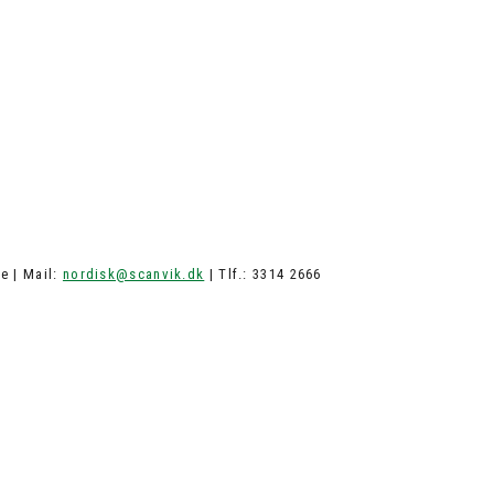
e | Mail:
nordisk@scanvik.dk
| Tlf.: 3314 2666