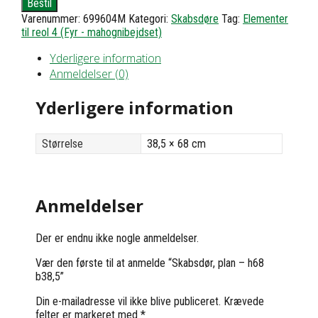
Bestil
-
Varenummer:
699604M
Kategori:
Skabsdøre
Tag:
Elementer
h68
til reol 4 (Fyr - mahognibejdset)
b38,5
antal
Yderligere information
Anmeldelser (0)
Yderligere information
Størrelse
38,5 × 68 cm
Anmeldelser
Der er endnu ikke nogle anmeldelser.
Vær den første til at anmelde “Skabsdør, plan – h68
b38,5”
Din e-mailadresse vil ikke blive publiceret.
Krævede
felter er markeret med
*