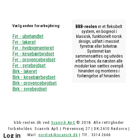
Vælg anden forarbejdning:
BBB-reolen
er et fleksibelt
system, en bogreol i
Fyr - ubehandlet
klassisk, funktionelt norsk
design, udført i massivt
Fyr - lakeret
fyrretræ eller birketræ.
Fyr - hvidpigmenteret
Systemet kan
Fyr - kirsebærbejdset
sammensættes og udvides
Fyr - provencebejdset
efter behov, da næsten alle
Fyr - syrebejdset
moduler kan sættes ovenpå
Birk - lakeret
hinanden og monteres i
forlængelse af hinanden.
Birk - kirsebærbejdset
Birk - provencebejdset
Birk - syrebejdset
bbb-reolen.dk ved
Scanvik ApS
© 2018. Alle rettigheder
forbeholdes. Scanvik ApS | Prøvensvej 27 | DK-2610 Rødovre |
Log in
Mail:
nordisk@scanvik.dk
| Tlf.: 3314 2666