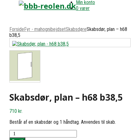
Min konto
0 varer
Forside
Fyr - mahognibejdset
Skabsdøre
Skabsdør, plan – h68
b38,5
Skabsdør, plan – h68 b38,5
710
kr.
Består af en skabsdør og 1 håndtag. Anvendes til skab.
Skabsdør,
plan