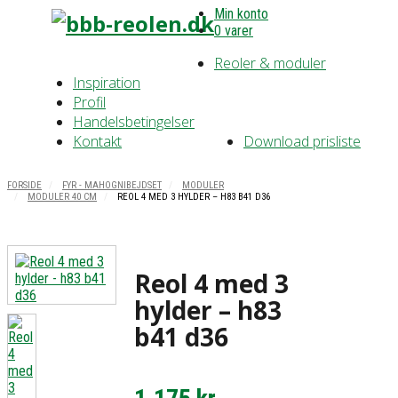
Min konto
0 varer
Reoler & moduler
Inspiration
Profil
Handelsbetingelser
Kontakt
Download prisliste
FORSIDE
FYR - MAHOGNIBEJDSET
MODULER
MODULER 40 CM
REOL 4 MED 3 HYLDER – H83 B41 D36
Reol 4 med 3
hylder – h83
b41 d36