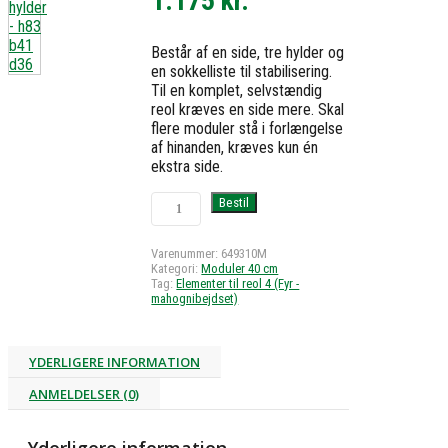
1.175
kr.
Består af en side, tre hylder og
en sokkelliste til stabilisering.
Til en komplet, selvstændig
reol kræves en side mere. Skal
flere moduler stå i forlængelse
af hinanden, kræves kun én
ekstra side.
Reol
Bestil
4
med
3
Varenummer:
649310M
Kategori:
Moduler 40 cm
hylder
Tag:
Elementer til reol 4 (Fyr -
-
mahognibejdset)
h83
b41
d36
YDERLIGERE INFORMATION
antal
ANMELDELSER (0)
Yderligere information