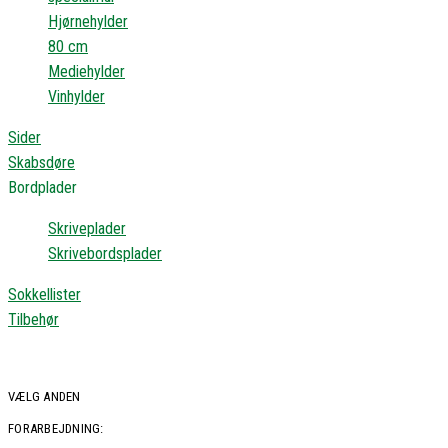
Hjørnehylder
80 cm
Mediehylder
Vinhylder
Sider
Skabsdøre
Bordplader
Skriveplader
Skrivebordsplader
Sokkellister
Tilbehør
VÆLG ANDEN
FORARBEJDNING: