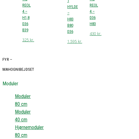
1
REOL
REOL
HYLDE
4 –
4 –
–
H1,8
D36
H83
D36
H83
B80
B39
D36
430
kr.
325
kr.
1.595
kr.
FYR –
MAHOGNIBEJDSET
Moduler
Moduler
80 cm
Moduler
40 cm
Hjørnemoduler
80 cm