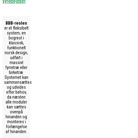
syrebejdset
BBB-reolen
er et fleksibelt
system, en
bogreol i
klassisk,
funktionelt
norsk design,
udført i
massivt
fyrretræ eller
birketræ.
Systemet kan
sammensættes
og udvides
efter behov,
da næsten
alle moduler
kan sættes
ovenpå
hinanden og
monteres i
forlængelse
af hinanden.