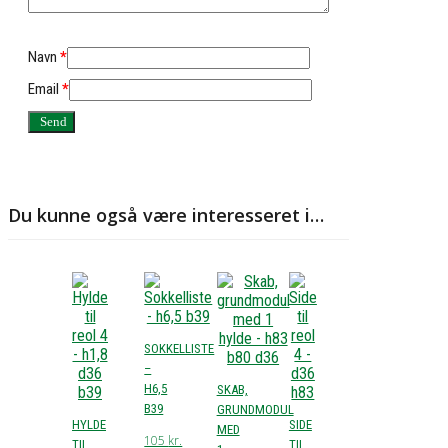
Navn
*
Email
*
Du kunne også være interesseret i…
SOKKELLISTE
–
H6,5
SKAB,
B39
GRUNDMODUL
HYLDE
SIDE
MED
105
kr.
TIL
TIL