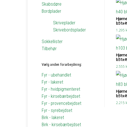
Skabsdøre
Bordplader
Hjørne
Skriveplader
b51x4
Skrivebordsplader
1.295
k
Sokkellister
Tilbehør
Hjørne
b51x4
Vælg anden forarbejdning:
2.555
k
Fyr - ubehandlet
Fyr - lakeret
Fyr - hvidpigmenteret
Hjørne
b51x4
Fyr - kirsebærbejdset
2.215
k
Fyr - provencebejdset
Fyr - syrebejdset
Birk - lakeret
Birk - kirsebærbejdset