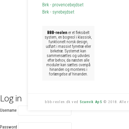
Birk - provencebejdset
Birk - syrebejdset
BBB-reolen
er et fleksibelt
system, en bogreol i klassisk,
funktionelt norsk design,
udført i massivt fyrretræ eller
birketræ. Systemet kan
sammensættes og udvides
efter behov, da næsten alle
moduler kan sættes ovenpå
hinanden og monteres i
forlængelse af hinanden.
Log in
bbb-reolen.dk ved
Scanvik ApS
© 2018. Alle r
Username
Password