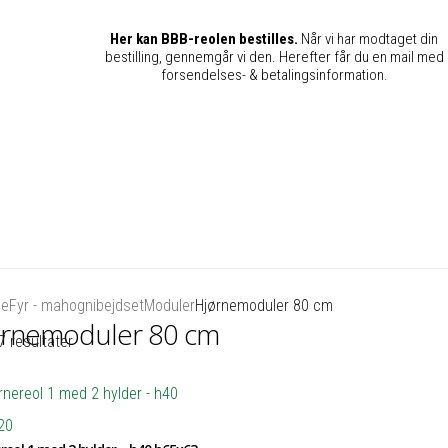
Her kan BBB-reolen bestilles.
Når vi har modtaget din
bestilling, gennemgår vi den. Herefter får du en mail med
forsendelses- & betalingsinformation.
de
Fyr - mahognibejdset
Moduler
Hjørnemoduler 80 cm
ørnemoduler 80 cm
7 resultater