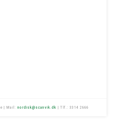
e | Mail:
nordisk@scanvik.dk
| Tlf.: 3314 2666