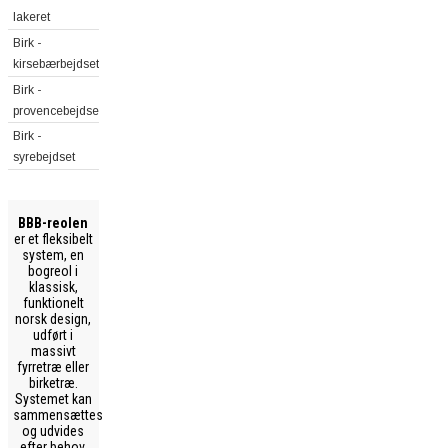
lakeret
Birk -
kirsebærbejdset
Birk -
provencebejdset
Birk -
syrebejdset
BBB-reolen
er et fleksibelt
system, en
bogreol i
klassisk,
funktionelt
norsk design,
udført i
massivt
fyrretræ eller
birketræ.
Systemet kan
sammensættes
og udvides
efter behov,