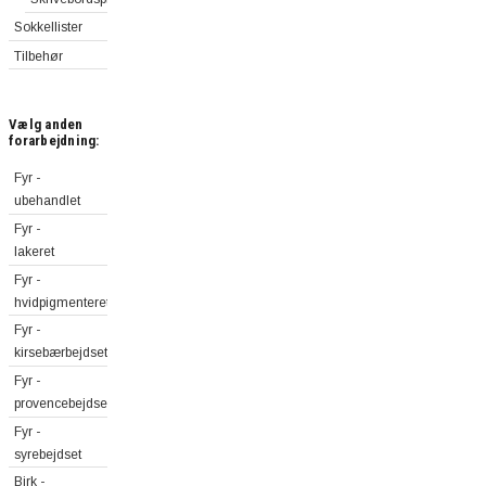
Sokkellister
Tilbehør
Vælg anden
forarbejdning:
Fyr -
ubehandlet
Fyr -
lakeret
Fyr -
hvidpigmenteret
Fyr -
kirsebærbejdset
Fyr -
provencebejdset
Fyr -
syrebejdset
Birk -