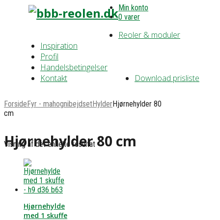
Min konto
0 varer
Reoler & moduler
Inspiration
Profil
Handelsbetingelser
Kontakt
Download prisliste
Forside
Fyr - mahognibejdset
Hylder
Hjørnehylder 80
cm
Hjørnehylder 80 cm
Visning af det enkelte resultat
Hjørnehylde
med 1 skuffe