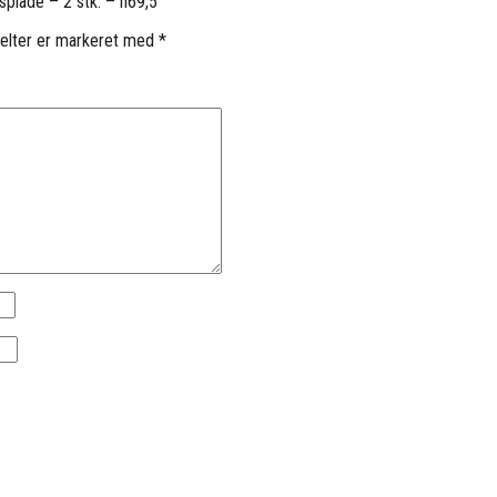
splade – 2 stk. – h69,5”
elter er markeret med
*