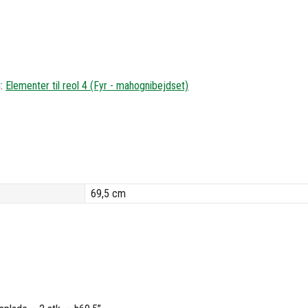
g:
Elementer til reol 4 (Fyr - mahognibejdset)
69,5 cm