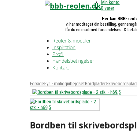
Min konto
0 varer
Her kan BBB-reole
vi har modtaget din bestilling, gennemgår
får du en mail med forsendelses- & betal
Reoler & moduler
Inspiration
Profil
Handelsbetingelser
Kontakt
Forside
Fyr - mahognibejdset
Bordplader
Skrivebordsplad
Bordben til skrivebordspla