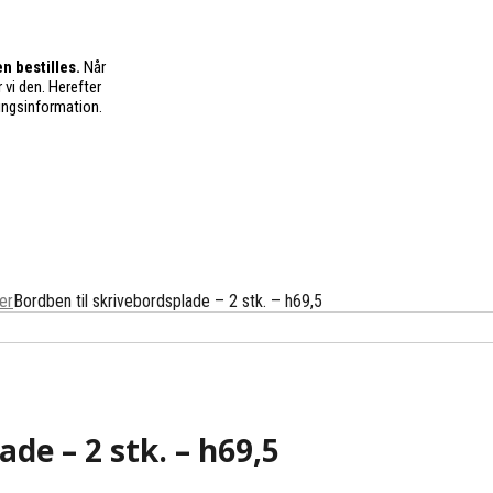
n bestilles.
Når
 vi den. Herefter
ingsinformation.
er
Bordben til skrivebordsplade – 2 stk. – h69,5
de – 2 stk. – h69,5