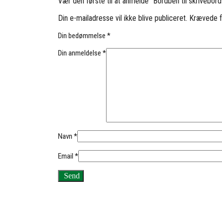
Vær den første til at anmelde “Bordben til skrivebord
Din e-mailadresse vil ikke blive publiceret.
Krævede f
Din bedømmelse
*
Din anmeldelse
*
Navn
*
Email
*