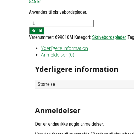
545
kr.
Anvendes til skrivebordsplader.
Bordben
til
Bestil
skrivebordsplade
Varenummer:
699010M
Kategori:
Skrivebordsplader
Ta
-
2
Yderligere information
stk.
Anmeldelser (0)
-
h69,5
antal
Yderligere information
Størrelse
Anmeldelser
Der er endnu ikke nogle anmeldelser.