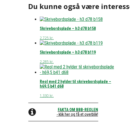
Du kunne også være interess
Skrivebordsplade – h3 d78 b158
2.725
kr.
Skrivebordsplade – h3 d78 b119
2.285
kr.
Reol med 2 hylder til skrivebordsplade –
h69,5 b41 d68
1.330
kr.
FAKTA OM BBB-REOLEN
- klik her og få et overblik!