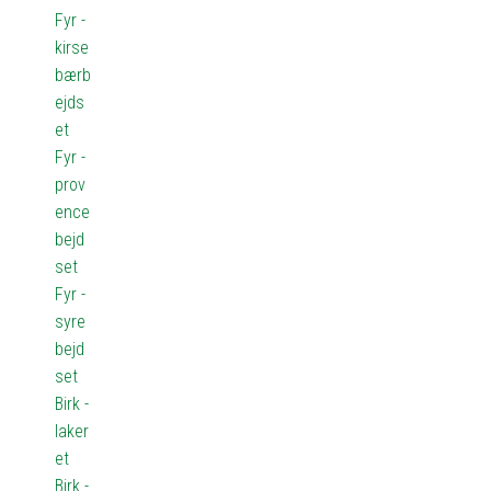
Fyr -
kirse
bærb
ejds
et
Fyr -
prov
ence
bejd
set
Fyr -
syre
bejd
set
Birk -
laker
et
Birk -