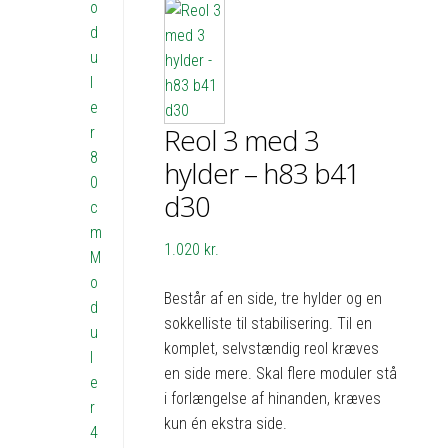
o
d
u
l
e
Reol 3 med 3
r
8
hylder – h83 b41
0
d30
c
m
1.020
kr.
M
o
Består af en side, tre hylder og en
d
sokkelliste til stabilisering. Til en
u
komplet, selvstændig reol kræves
l
en side mere. Skal flere moduler stå
e
i forlængelse af hinanden, kræves
r
kun én ekstra side.
4