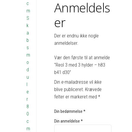
Anmeldels
c
m
er
S
k
a
Der er endnu ikke nogle
b
anmeldelser.
s
m
Vær den første til at anmelde
o
“Reol 3 med 3 hylder – h83
d
b41 d30”
u
Din e-mailadresse vil ikke
l
blive publiceret.
Krævede
e
felter er markeret med
*
r
8
Din bedømmelse
*
0
c
Din anmeldelse
*
m