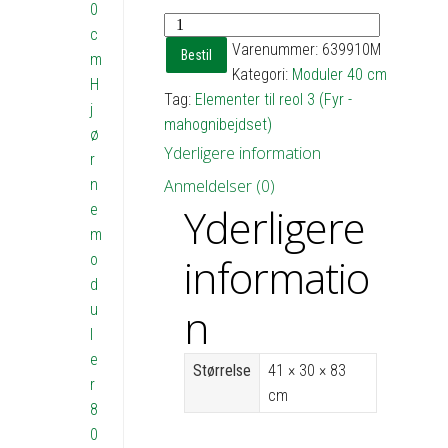
0
Reol
c
3
Varenummer:
639910M
Bestil
m
med
Kategori:
Moduler 40 cm
H
3
Tag:
Elementer til reol 3 (Fyr -
j
hylder
mahognibejdset)
ø
-
Yderligere information
r
h83
n
Anmeldelser (0)
b41
Yderligere
e
d30
m
antal
informatio
o
d
n
u
l
e
Størrelse
41 × 30 × 83
r
cm
8
0