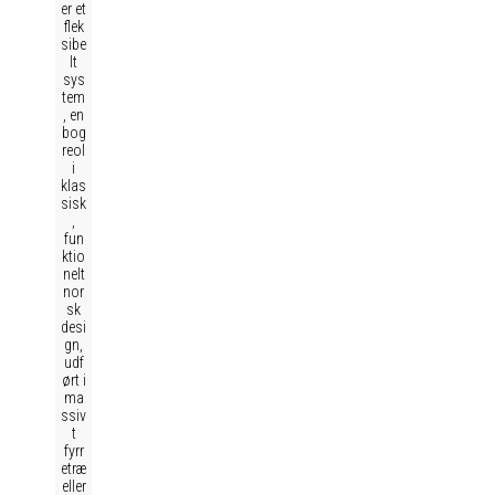
er et
flek
sibe
lt
sys
tem
, en
bog
reol
i
klas
sisk
,
fun
ktio
nelt
nor
sk
desi
gn,
udf
ørt i
ma
ssiv
t
fyrr
etræ
eller