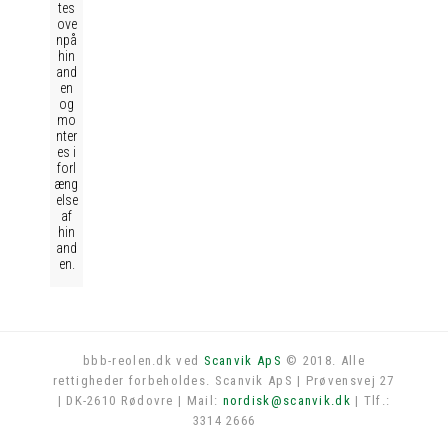
tes
ove
npå
hin
and
en
og
mo
nter
es i
forl
æng
else
af
hin
and
en.
bbb-reolen.dk ved
Scanvik ApS
© 2018. Alle
rettigheder forbeholdes. Scanvik ApS | Prøvensvej 27
Log in
| DK-2610 Rødovre | Mail:
nordisk@scanvik.dk
| Tlf.:
3314 2666