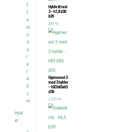
f
Hylde til reol
3 – h1,8 d30
f
b39
e
285
kr.
m
o
d
u
l
e
r
Hjørnereol 3
4
med 3 hylder
0
– h83 b65x63
d30
c
2.525
kr.
m
Hyld
er