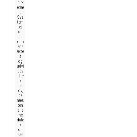
birk
etræ
.
Sys
tem
et
kan
sa
mm
ens
ætte
s
og
udvi
des
efte
r
beh
ov,
da
næs
ten
alle
mo
dule
r
kan
sæt