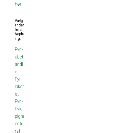
hør
Vælg
anden
forar
bejdn
ing:
Fyr -
ubeh
andl
et
Fyr -
laker
et
Fyr -
hvid
pigm
ente
ret