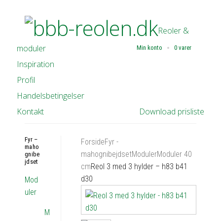
Reoler &
moduler
Min konto
0 varer
Inspiration
Profil
Handelsbetingelser
Kontakt
Download prisliste
Fyr –
Forside
Fyr -
maho
mahognibejdset
Moduler
Moduler 40
gnibe
jdset
cm
Reol 3 med 3 hylder – h83 b41
d30
Mod
uler
M