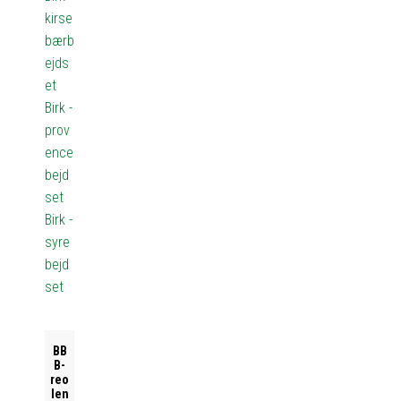
kirse
bærb
ejds
et
Birk -
prov
ence
bejd
set
Birk -
syre
bejd
set
BB
B-
reo
len