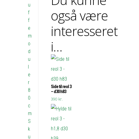
u
også være
f
f
interesseret
e
m
i…
o
d
u
l
e
r
Side til reol 3
8
– d30 h83
0
390
kr.
c
m
S
k
u