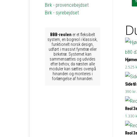
Birk - provencebejdset
Birk - syrebejdset
Du
BBB-reolen
er et fleksibelt
system, en bogreol i klassisk,
funktionelt norsk design,
udført i massivt fyrretræ eller
birketræ. Systemet kan
sammensættes og udvides
Hjørner
efter behov, da næsten alle
2.525
k
moduler kan sættes ovenpå
hinanden og monteres i
forlængelse af hinanden.
Side til
390
kr.
Reol 3 
1.330
k
Reol 3 