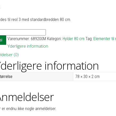
.
des til reol 3 med standardbredden 80 cm.
Varenummer:
689200M
Kategori:
Hylder 80 cm
Tag:
Elementer til
il
Yderligere information
delser (0)
derligere information
tørrelse
78 × 30 × 2 cm
Anmeldelser
r er endnu ikke nogle anmeldelser.