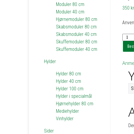
Moduler 80 cm
350
kr
Moduler 40 cm
Hjørnemoduler 80 cm
Anven
Skabsmoduler 80 cm
Skabsmoduler 40 cm
Hylde
Skuffemoduler 80 cm
til
Best
Skuffemoduler 40 cm
reol
3
Hylder
Anmel
-
Y
h1,8
Hylder 80 cm
d30
Hylder 40 cm
b78
S
Hylder 100 cm
antal
Hylder i specialmål
Hjørnehylder 80 cm
Mediehylder
Vinhylder
De
Sider