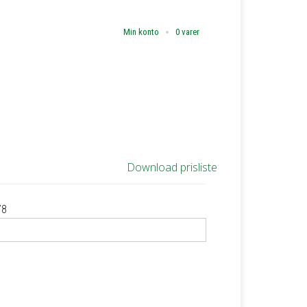
Min konto
0 varer
Download prisliste
78