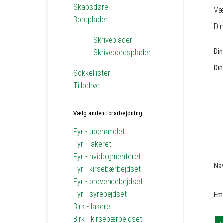
Skabsdøre
Vær
Bordplader
Din
Skriveplader
Di
Skrivebordsplader
Din
Sokkellister
Tilbehør
Vælg anden forarbejdning:
Fyr - ubehandlet
Fyr - lakeret
Fyr - hvidpigmenteret
Na
Fyr - kirsebærbejdset
Fyr - provencebejdset
Fyr - syrebejdset
Em
Birk - lakeret
Birk - kirsebærbejdset