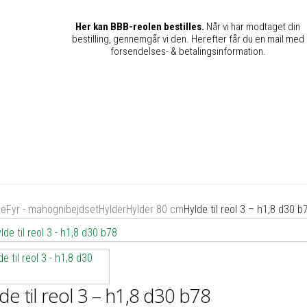
Her kan BBB-reolen bestilles.
Når vi har modtaget din
bestilling, gennemgår vi den. Herefter får du en mail med
forsendelses- & betalingsinformation.
de
Fyr - mahognibejdset
Hylder
Hylder 80 cm
Hylde til reol 3 – h1,8 d30 b
de til reol 3 – h1,8 d30 b78