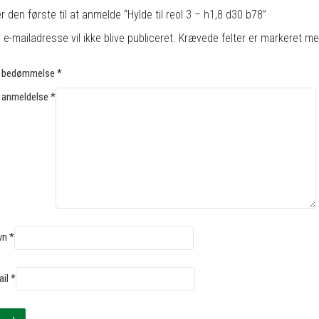
 den første til at anmelde “Hylde til reol 3 – h1,8 d30 b78”
 e-mailadresse vil ikke blive publiceret.
Krævede felter er markeret m
n bedømmelse
*
 anmeldelse
*
vn
*
ail
*