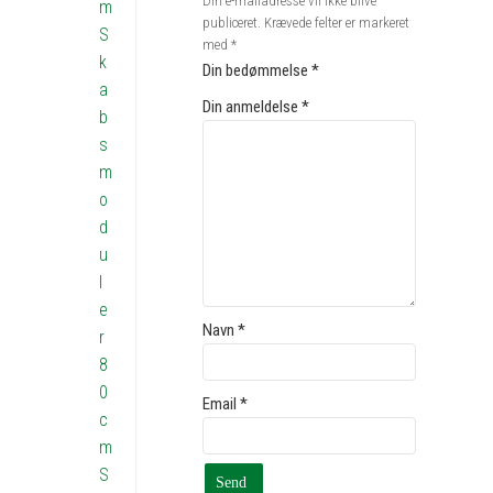
Din e-mailadresse vil ikke blive
m
publiceret.
Krævede felter er markeret
S
med
*
k
Din bedømmelse
*
a
Din anmeldelse
*
b
s
m
o
d
u
l
e
Navn
*
r
8
0
Email
*
c
m
S