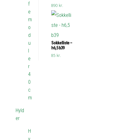
f
890
kr.
e
m
o
d
u
Sokkelliste –
h6,5 b39
l
85
kr.
e
r
4
0
c
m
Hyld
er
H
y