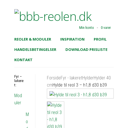
Min konto
0 varer
REOLER & MODULER
INSPIRATION
PROFIL
HANDELSBETINGELSER
DOWNLOAD PRISLISTE
KONTAKT
Fyr –
Forside
Fyr - lakeret
Hylder
Hylder 40
lakere
cm
Hylde til reol 3 – h1,8 d30 b39
t:
Mod
uler
M
o