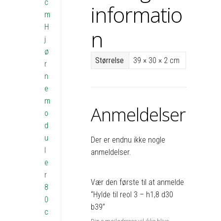
c
informatio
m
H
n
j
ø
Størrelse
39 × 30 × 2 cm
r
n
e
m
Anmeldelser
o
d
u
Der er endnu ikke nogle
l
anmeldelser.
e
r
Vær den første til at anmelde
8
“Hylde til reol 3 – h1,8 d30
0
b39”
c