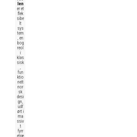
len
er et
flek
sibe
lt
sys
tem
, en
bog
reol
i
klas
sisk
,
fun
ktio
nelt
nor
sk
desi
gn,
udf
ørt i
ma
ssiv
t
fyrr
etræ