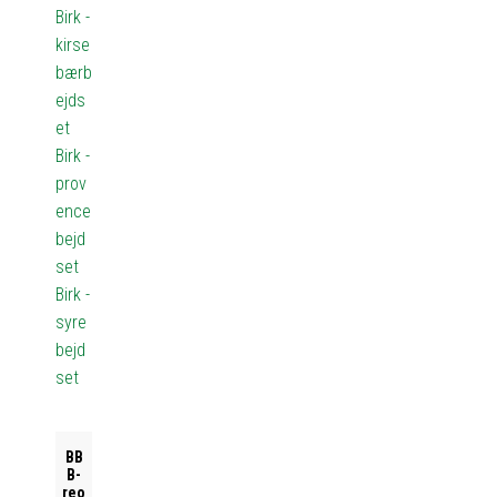
Birk -
kirse
bærb
ejds
et
Birk -
prov
ence
bejd
set
Birk -
syre
bejd
set
BB
B-
reo