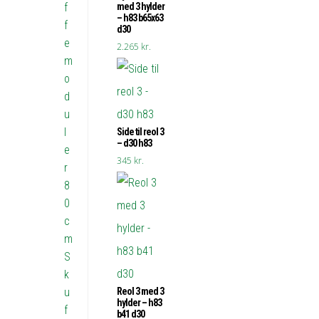
med 3 hylder
f
– h83 b65x63
f
d30
e
2.265
kr.
m
o
d
u
l
Side til reol 3
– d30 h83
e
345
kr.
r
8
0
c
m
S
k
Reol 3 med 3
u
hylder – h83
f
b41 d30