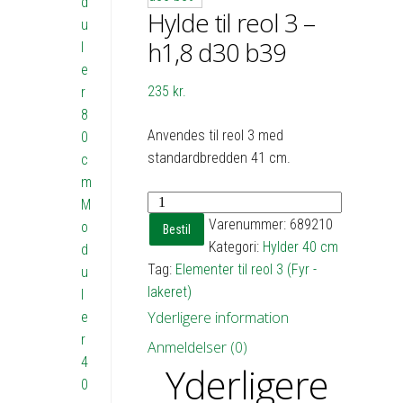
d
Hylde til reol 3 –
u
h1,8 d30 b39
l
e
235
kr.
r
8
Anvendes til reol 3 med
0
standardbredden 41 cm.
c
m
Hylde
M
til
Varenummer:
689210
o
Bestil
reol
Kategori:
Hylder 40 cm
d
3
Tag:
Elementer til reol 3 (Fyr -
u
-
lakeret)
l
h1,8
Yderligere information
e
d30
r
Anmeldelser (0)
b39
4
Yderligere
antal
0