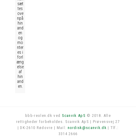
sæt
tes
ove
npå
hin
and
en
og
mo
nter
es i
forl
æng
else
af
hin
and
en.
bbb-reolen.dk ved
Scanvik ApS
© 2018. Alle
rettigheder forbeholdes. Scanvik ApS | Prøvensvej 27
Log in
| DK-2610 Rødovre | Mail:
nordisk@scanvik.dk
| Tlf.:
3314 2666