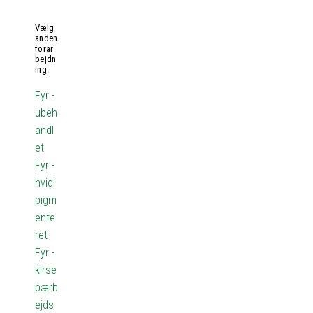
Vælg
anden
forar
bejdn
ing:
Fyr -
ubeh
andl
et
Fyr -
hvid
pigm
ente
ret
Fyr -
kirse
bærb
ejds