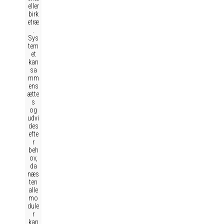
eller
birk
etræ
.
Sys
tem
et
kan
sa
mm
ens
ætte
s
og
udvi
des
efte
r
beh
ov,
da
næs
ten
alle
mo
dule
r
kan