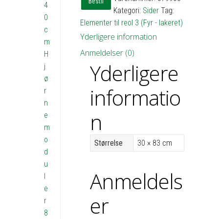
Bestil
4
reol
Kategori:
Sider
Tag:
0
3
Elementer til reol 3 (Fyr - lakeret)
c
-
Yderligere information
m
d30
Anmeldelser (0)
H
h83
Yderligere
j
antal
ø
informatio
r
n
n
e
m
o
Størrelse
30 × 83 cm
d
u
Anmeldels
l
e
er
r
8