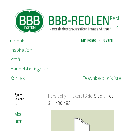
Reol
er &
moduler
Min konto
0 varer
Inspiration
Profil
Handelsbetingelser
Kontakt
Download prisliste
Fyr –
Forside
Fyr - lakeret
Sider
Side til reol
lakere
3 – d30 h83
t:
Mod
uler