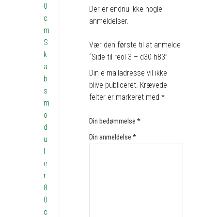
0
Der er endnu ikke nogle
c
anmeldelser.
m
S
Vær den første til at anmelde
k
“Side til reol 3 – d30 h83”
a
Din e-mailadresse vil ikke
b
blive publiceret.
Krævede
s
felter er markeret med
*
m
o
Din bedømmelse
*
d
Din anmeldelse
*
u
l
e
r
8
0
c