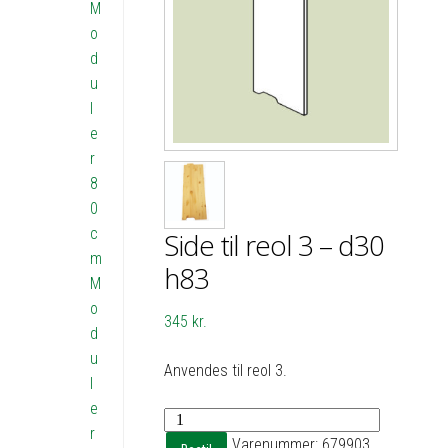
M
o
d
u
l
e
r
8
0
c
Side til reol 3 – d30
m
h83
M
o
345
kr.
d
u
Anvendes til reol 3.
l
e
Side
r
til
Varenummer:
679903