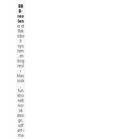
BB
B-
reo
len
er et
flek
sibe
lt
sys
tem
, en
bog
reol
i
klas
sisk
,
fun
ktio
nelt
nor
sk
desi
gn,
udf
ørt i
ma