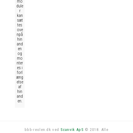
mo
dule
r
kan
sæt
tes
ove
npå
hin
and
en
og
mo
nter
es i
forl
æng
else
af
hin
and
en.
bbb-reolen.dk ved
Scanvik ApS
© 2018. Alle