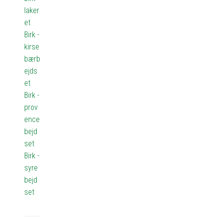
laker
et
Birk -
kirse
bærb
ejds
et
Birk -
prov
ence
bejd
set
Birk -
syre
bejd
set