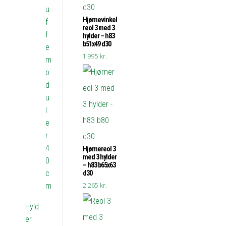
u
Hjørnevinkel
f
reol 3 med 3
f
hylder – h83
b51x49 d30
e
1.995
kr.
m
o
d
u
l
e
r
4
Hjørnereol 3
med 3 hylder
0
– h83 b65x63
c
d30
2.265
kr.
m
Hyld
er