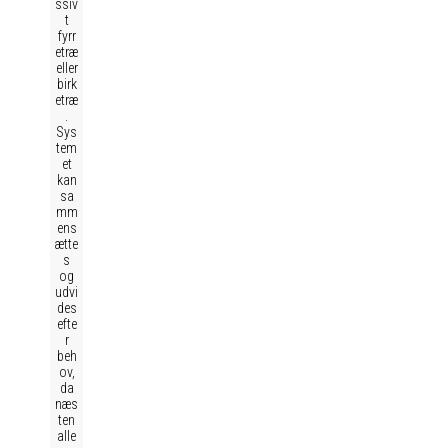
ssiv
t
fyrr
etræ
eller
birk
etræ
.
Sys
tem
et
kan
sa
mm
ens
ætte
s
og
udvi
des
efte
r
beh
ov,
da
næs
ten
alle