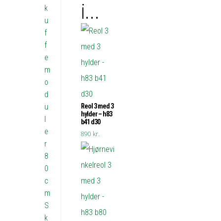
i…
k
u
f
f
e
m
o
d
Reol 3 med 3
u
hylder – h83
l
b41 d30
e
890
kr.
r
8
0
c
m
S
k